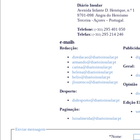
Diário Insular
Avenida Infante D. Henrique, n.º 1
9701-098 Angra do Heroísmo
Terceira - Açores – Portugal.
Telefone:
295 401 050
(+351)
Telefax:
295 214 246
(+351)
e-mails
Redacção:
Publicida
diredacao@diarioinsular.pt
di
armando@diarioinsular.pt
Geral:
carina@diarioinsular.pt
helena@diarioinsular.pt
di
helio@diarioinsular.pt
jlourenco@diarioinsular.pt
Opinião
Desporto:
di
didesporto@diarioinsular.pt
Edição El
Paginação:
we
luisalmeida@diarioinsular.pt
Enviar mensagem
*Nome: