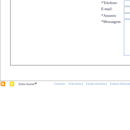
*Telefone:
E-mail:
*Assunto:
*Mensagem:
.pt
Contactos
Ficha técnica
Edição electrónica
Estatuto Editoria
Diário Insular