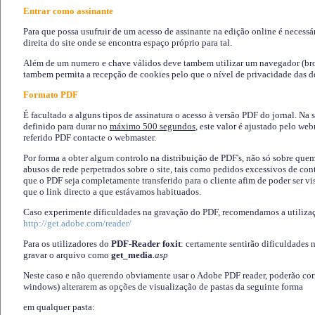
Entrar como assinante
Para que possa usufruir de um acesso de assinante na edição online é necessá
direita do site onde se encontra espaço próprio para tal.
Além de um numero e chave válidos deve tambem utilizar um navegador (brows
tambem permita a recepção de cookies pelo que o nível de privacidade das d
Formato PDF
É facultado a alguns tipos de assinatura o acesso à versão PDF do jornal. Na 
definido para durar no
máximo 500 segundos
, este valor é ajustado pelo we
referido PDF contacte o webmaster.
Por forma a obter algum controlo na distribuição de PDF's, não só sobre que
abusos de rede perpetrados sobre o site, tais como pedidos excessivos de co
que o PDF seja completamente transferido para o cliente afim de poder ser 
que o link directo a que estávamos habituados.
Caso experimente díficuldades na gravação do PDF, recomendamos a utiliza
http://get.adobe.com/reader/
Para os utilizadores do
PDF-Reader foxit
: certamente sentirão dificuldades 
gravar o arquivo como
get_media
.asp
Neste caso e não querendo obviamente usar o Adobe PDF reader, poderão corrig
windows) alterarem as opções de visualização de pastas da seguinte forma
em qualquer pasta
: