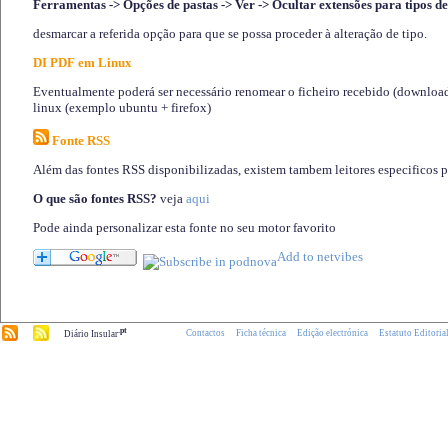
Ferramentas -> Opções de pastas -> Ver -> Ocultar extensões para tipos de
desmarcar a referida opção para que se possa proceder à alteração de tipo.
DI PDF em Linux
Eventualmente poderá ser necessário renomear o ficheiro recebido (download)
linux (exemplo ubuntu + firefox)
Fonte RSS
Além das fontes RSS disponibilizadas, existem tambem leitores especificos 
O que são fontes RSS?
veja
aqui
Pode ainda personalizar esta fonte no seu motor favorito
.pt
Contactos
Ficha técnica
Edição electrónica
Estatuto Editoria
Diário Insular