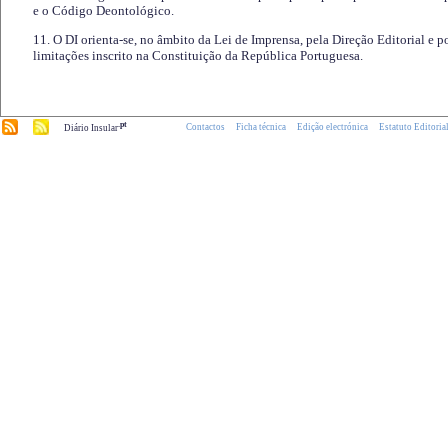
e o Código Deontológico.
11. O DI orienta-se, no âmbito da Lei de Imprensa, pela Direção Editorial e p
limitações inscrito na Constituição da República Portuguesa.
.pt
Contactos
Ficha técnica
Edição electrónica
Estatuto Editoria
Diário Insular