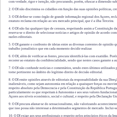
com verdade, rigor e isenção, não procurando, porém, ofuscar a dimensão subj
2. O DI não discrimina os cidadãos em função das suas opiniões políticas, cre
3. O DI define-se como órgão de grande informação regional dos Açores, recl
estatuto reclama em relação ao seu mercado principal, que é a ilha Terceira.
4. O DI não faz qualquer tipo de censura, respeitando assim a Constituição 
reserva-se o direito de selecionar notícias e artigos de opinião de acordo co
razões editoriais.
5. O DI garante o confronto de ideias entre as diversas correntes de opinião 
trabalho jornalístico que em cada momento decidir realizar.
6. O DI, além de verificar as fontes, procura identificá-las com exatidão. Poré
recorrer ao estatuto da confidencialidade, sendo que nestes casos garante a 
7. O DI não confunde notícias e comentários, sendo estes últimos utilizados 
torne pertinente no âmbito do legítimo direito de decisão editorial.
8. O DI emite opiniões através de editoriais da responsabilidade da sua Direç
inalienáveis, como sejam autonomia em relação a quaisquer forças ou movime
respeito absoluto pela Democracia e pela Constituição da República Portugue
particularmente os que respeitam à Autonomia e aos seus valores fundacion
Açores aos níveis económico, social e cultural, e respeito pela Declaração U
9. O DI procura afastar-se do sensacionalismo, não valorizando aconteciment
que isso possa não interessar a determinados segmentos de mercado. Inclui-se
10. O DI exige aos seus profissionais o respeito pelos princípios éticos da I