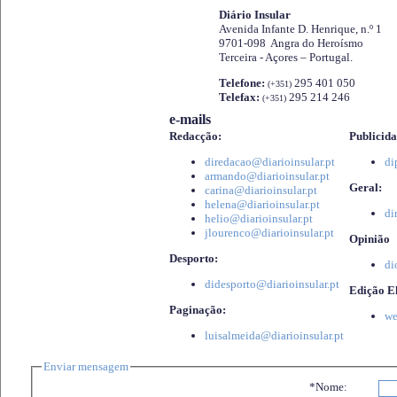
Diário Insular
Avenida Infante D. Henrique, n.º 1
9701-098 Angra do Heroísmo
Terceira - Açores – Portugal.
Telefone:
295 401 050
(+351)
Telefax:
295 214 246
(+351)
e-mails
Redacção:
Publicida
diredacao@diarioinsular.pt
di
armando@diarioinsular.pt
Geral:
carina@diarioinsular.pt
helena@diarioinsular.pt
di
helio@diarioinsular.pt
jlourenco@diarioinsular.pt
Opinião
Desporto:
di
didesporto@diarioinsular.pt
Edição El
Paginação:
we
luisalmeida@diarioinsular.pt
Enviar mensagem
*Nome: