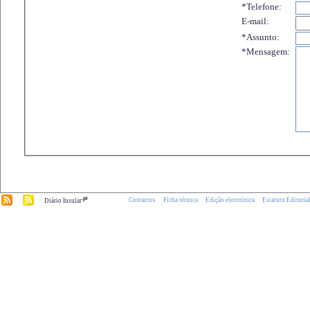
*Telefone:
E-mail:
*Assunto:
*Mensagem:
.pt
Contactos
Ficha técnica
Edição electrónica
Estatuto Editoria
Diário Insular