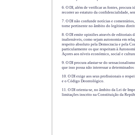
6. O DI, além de verificar as fontes, procura 
recorrer ao estatuto da confidencialidade, s
7. O DI não confunde notícias e comentários, 
torne pertinente no âmbito do legítimo direit
8. O DI emite opiniões através de editoriais 
inalienáveis, como sejam autonomia em relaç
respeito absoluto pela Democracia e pela Con
particularmente os que respeitam à Autonomi
Açores aos níveis económico, social e cultur
9. O DI procura afastar-se do sensacionalism
que isso possa não interessar a determinados
10. O DI exige aos seus profissionais o respe
e o Código Deontológico.
11. O DI orienta-se, no âmbito da Lei de Impr
limitações inscrito na Constituição da Repúb