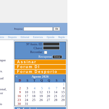
Pesquisa:
nício
Desporto
Editorial
Entrevista
Opinião
Região
Nº Assin./ID:
Chave:
Recordar:
Recuperar
empre
Assinar
Forum DI
s.
Forum Desporto
<
Agosto 2026
ual
D
S
T
Q
Q
S
S
1
2
3
4
5
6
7
8
onal,
9
10
11
12
13
14
15
por
16
17
18
19
20
21
22
23
24
25
26
27
28
29
30
31
do