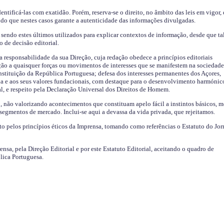
identificá-las com exatidão. Porém, reserva-se o direito, no âmbito das leis em vigor,
endo que nestes casos garante a autenticidade das informações divulgadas.
sendo estes últimos utilizados para explicar contextos de informação, desde que tal
o de decisão editorial.
da responsabilidade da sua Direção, cuja redação obedece a princípios editoriais
ão a quaisquer forças ou movimentos de interesses que se manifestem na sociedade
stituição da República Portuguesa; defesa dos interesses permanentes dos Açores,
a e aos seus valores fundacionais, com destaque para o desenvolvimento harmónic
al, e respeito pela Declaração Universal dos Direitos de Homem.
o, não valorizando acontecimentos que constituam apelo fácil a instintos básicos, 
 segmentos de mercado. Inclui-se aqui a devassa da vida privada, que rejeitamos.
ito pelos princípios éticos da Imprensa, tomando como referências o Estatuto do Jor
ensa, pela Direção Editorial e por este Estatuto Editorial, aceitando o quadro de
lica Portuguesa.