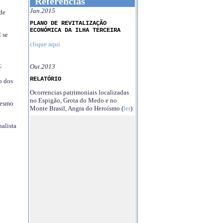
Referências
Jan.2015
 de
PLANO DE REVITALIZAÇÃO
ECONÓMICA DA ILHA TERCEIRA
 se
clique aqui
;
Out.2013
RELATÓRIO
o dos
Ocorrencias patrimoniais localizadas
no Espigão, Grota do Medo e no
mesmo
Monte Brasil, Angra do Heroísmo (
ler
)
nalista