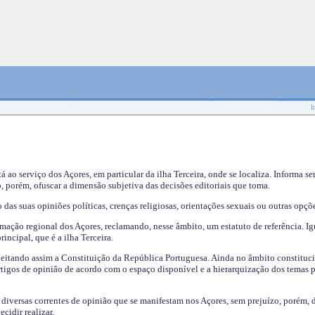
I
tá ao serviço dos Açores, em particular da ilha Terceira, onde se localiza. Informa s
, porém, ofuscar a dimensão subjetiva das decisões editoriais que toma.
das suas opiniões políticas, crenças religiosas, orientações sexuais ou outras opçõe
mação regional dos Açores, reclamando, nesse âmbito, um estatuto de referência. Ig
incipal, que é a ilha Terceira.
speitando assim a Constituição da República Portuguesa. Ainda no âmbito constituci
 artigos de opinião de acordo com o espaço disponível e a hierarquização dos temas 
s diversas correntes de opinião que se manifestam nos Açores, sem prejuízo, porém, 
cidir realizar.