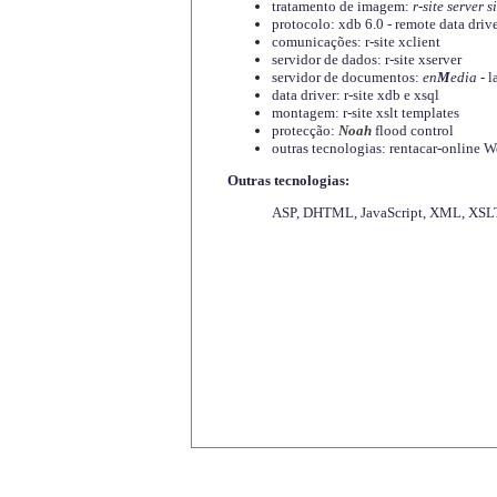
tratamento de imagem:
r-site server s
protocolo: xdb 6.0 - remote data driv
comunicações: r-site xclient
servidor de dados: r-site xserver
servidor de documentos:
en
M
edia
- l
data driver: r-site xdb e xsql
montagem: r-site xslt templates
protecção:
Noah
flood control
outras tecnologias: rentacar-online
Outras tecnologias:
ASP, DHTML, JavaScript, XML, XSLT,