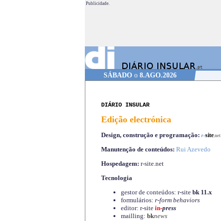
Publicidade.
SÁBADO
o
8.AGO.2026
DIÁRIO INSULAR
Edição electrónica
Design, construção e programação:
-
site
r
.net
Manutenção de conteúdos:
Rui Azevedo
Hospedagem:
r-site.net
Tecnologia
gestor de conteúdos: r-site
bk 11.x
formulários:
r-form behaviors
editor: r-site
in-
press
mailling:
bk
news