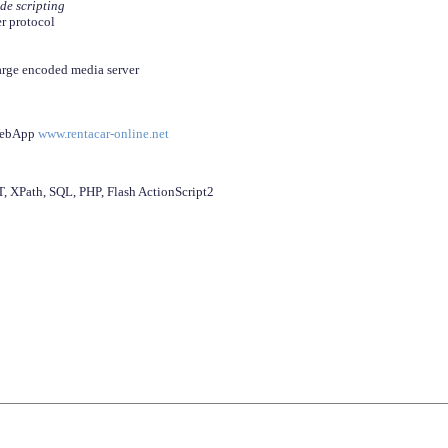
ide scripting
er protocol
arge encoded media server
 WebApp
www.rentacar-online.net
 XPath, SQL, PHP, Flash ActionScript2