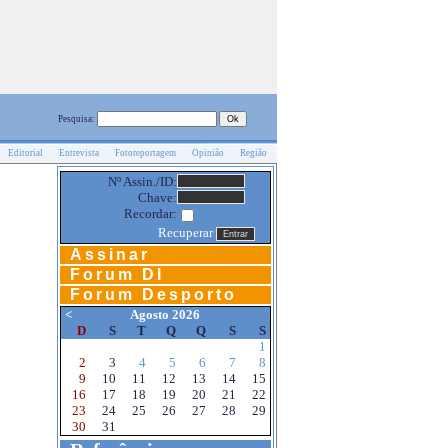
Pesquisa:
Editorial
Entrevista
Fotoreportagem
Opinião
Região
Nº Assin./ID:
Chave:
Recordar:
Recuperar
Assinar
Forum DI
Forum Desporto
<
Agosto 2026
D
S
T
Q
Q
S
S
1
2
3
4
5
6
7
8
9
10
11
12
13
14
15
16
17
18
19
20
21
22
23
24
25
26
27
28
29
30
31