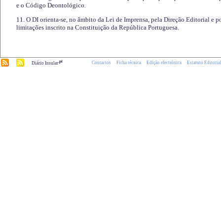
e o Código Deontológico.
11. O DI orienta-se, no âmbito da Lei de Imprensa, pela Direção Editorial e p
limitações inscrito na Constituição da República Portuguesa.
.pt
Contactos
Ficha técnica
Edição electrónica
Estatuto Editoria
Diário Insular