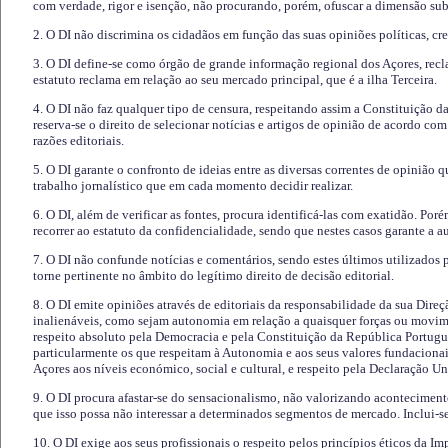
com verdade, rigor e isenção, não procurando, porém, ofuscar a dimensão subj
2. O DI não discrimina os cidadãos em função das suas opiniões políticas, cre
3. O DI define-se como órgão de grande informação regional dos Açores, recl
estatuto reclama em relação ao seu mercado principal, que é a ilha Terceira.
4. O DI não faz qualquer tipo de censura, respeitando assim a Constituição 
reserva-se o direito de selecionar notícias e artigos de opinião de acordo co
razões editoriais.
5. O DI garante o confronto de ideias entre as diversas correntes de opinião 
trabalho jornalístico que em cada momento decidir realizar.
6. O DI, além de verificar as fontes, procura identificá-las com exatidão. Poré
recorrer ao estatuto da confidencialidade, sendo que nestes casos garante a 
7. O DI não confunde notícias e comentários, sendo estes últimos utilizados 
torne pertinente no âmbito do legítimo direito de decisão editorial.
8. O DI emite opiniões através de editoriais da responsabilidade da sua Direç
inalienáveis, como sejam autonomia em relação a quaisquer forças ou movime
respeito absoluto pela Democracia e pela Constituição da República Portugue
particularmente os que respeitam à Autonomia e aos seus valores fundacion
Açores aos níveis económico, social e cultural, e respeito pela Declaração U
9. O DI procura afastar-se do sensacionalismo, não valorizando aconteciment
que isso possa não interessar a determinados segmentos de mercado. Inclui-se
10. O DI exige aos seus profissionais o respeito pelos princípios éticos da I