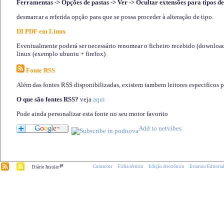
Ferramentas -> Opções de pastas -> Ver -> Ocultar extensões para tipos de
desmarcar a referida opção para que se possa proceder à alteração de tipo.
DI PDF em Linux
Eventualmente poderá ser necessário renomear o ficheiro recebido (download)
linux (exemplo ubuntu + firefox)
Fonte RSS
Além das fontes RSS disponibilizadas, existem tambem leitores especificos 
O que são fontes RSS?
veja
aqui
Pode ainda personalizar esta fonte no seu motor favorito
.pt
Contactos
Ficha técnica
Edição electrónica
Estatuto Editoria
Diário Insular