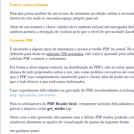
Entrar como assinante
Para que possa usufruir de um acesso de assinante na edição online é necessá
direita do site onde se encontra espaço próprio para tal.
Além de um numero e chave válidos deve tambem utilizar um navegador (brows
tambem permita a recepção de cookies pelo que o nível de privacidade das d
Formato PDF
É facultado a alguns tipos de assinatura o acesso à versão PDF do jornal. Na 
definido para durar no
máximo 500 segundos
, este valor é ajustado pelo we
referido PDF contacte o webmaster.
Por forma a obter algum controlo na distribuição de PDF's, não só sobre que
abusos de rede perpetrados sobre o site, tais como pedidos excessivos de co
que o PDF seja completamente transferido para o cliente afim de poder ser 
que o link directo a que estávamos habituados.
Caso experimente díficuldades na gravação do PDF, recomendamos a utiliza
http://get.adobe.com/reader/
Para os utilizadores do
PDF-Reader foxit
: certamente sentirão dificuldades 
gravar o arquivo como
get_media
.asp
Neste caso e não querendo obviamente usar o Adobe PDF reader, poderão corrig
windows) alterarem as opções de visualização de pastas da seguinte forma
em qualquer pasta
: