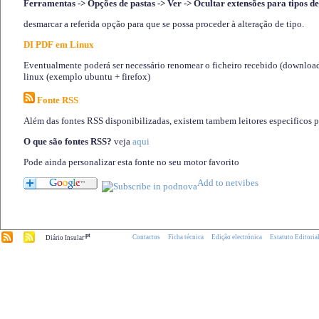
Ferramentas -> Opções de pastas -> Ver -> Ocultar extensões para tipos de
desmarcar a referida opção para que se possa proceder à alteração de tipo.
DI PDF em Linux
Eventualmente poderá ser necessário renomear o ficheiro recebido (download)
linux (exemplo ubuntu + firefox)
Fonte RSS
Além das fontes RSS disponibilizadas, existem tambem leitores especificos 
O que são fontes RSS?
veja
aqui
Pode ainda personalizar esta fonte no seu motor favorito
.pt
Contactos
Ficha técnica
Edição electrónica
Estatuto Editoria
Diário Insular