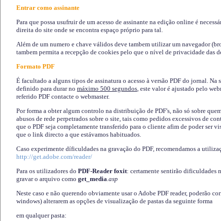
Entrar como assinante
Para que possa usufruir de um acesso de assinante na edição online é necessá
direita do site onde se encontra espaço próprio para tal.
Além de um numero e chave válidos deve tambem utilizar um navegador (brows
tambem permita a recepção de cookies pelo que o nível de privacidade das d
Formato PDF
É facultado a alguns tipos de assinatura o acesso à versão PDF do jornal. Na 
definido para durar no
máximo 500 segundos
, este valor é ajustado pelo we
referido PDF contacte o webmaster.
Por forma a obter algum controlo na distribuição de PDF's, não só sobre que
abusos de rede perpetrados sobre o site, tais como pedidos excessivos de co
que o PDF seja completamente transferido para o cliente afim de poder ser 
que o link directo a que estávamos habituados.
Caso experimente díficuldades na gravação do PDF, recomendamos a utiliza
http://get.adobe.com/reader/
Para os utilizadores do
PDF-Reader foxit
: certamente sentirão dificuldades 
gravar o arquivo como
get_media
.asp
Neste caso e não querendo obviamente usar o Adobe PDF reader, poderão corrig
windows) alterarem as opções de visualização de pastas da seguinte forma
em qualquer pasta
: