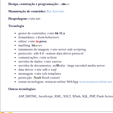
Design, construção e programação:
-
site
r
.net
Manutenção de conteúdos:
Rui Azevedo
Hospedagem:
r-site.net
Tecnologia
gestor de conteúdos: r-site
bk 11.x
formulários:
r-form behaviors
editor: r-site
in-
press
mailling:
bk
news
tratamento de imagem:
r-site server side scripting
protocolo: xdb 6.0 - remote data driver protocol
comunicações: r-site xclient
servidor de dados: r-site xserver
servidor de documentos:
en
M
edia
- large encoded media server
data driver: r-site xdb e xsql
montagem: r-site xslt templates
protecção:
Noah
flood control
outras tecnologias: rentacar-online WebApp
www.rentacar-online.net
Outras tecnologias:
ASP, DHTML, JavaScript, XML, XSLT, XPath, SQL, PHP, Flash Actio