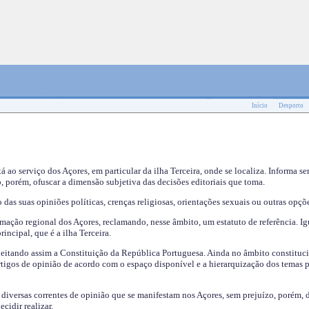
Início
Desporto
tá ao serviço dos Açores, em particular da ilha Terceira, onde se localiza. Informa s
, porém, ofuscar a dimensão subjetiva das decisões editoriais que toma.
das suas opiniões políticas, crenças religiosas, orientações sexuais ou outras opçõe
mação regional dos Açores, reclamando, nesse âmbito, um estatuto de referência. Ig
incipal, que é a ilha Terceira.
speitando assim a Constituição da República Portuguesa. Ainda no âmbito constituci
 artigos de opinião de acordo com o espaço disponível e a hierarquização dos temas 
s diversas correntes de opinião que se manifestam nos Açores, sem prejuízo, porém, 
cidir realizar.