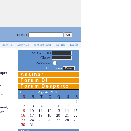
Pesquisa:
Editorial
Entrevista
Fotoreportagem
Opinião
Região
Nº Assin./ID:
Chave:
Recordar:
Recuperar
empre
Assinar
Forum DI
s.
Forum Desporto
<
Agosto 2026
ual
D
S
T
Q
Q
S
S
1
2
3
4
5
6
7
8
onal,
9
10
11
12
13
14
15
por
16
17
18
19
20
21
22
23
24
25
26
27
28
29
30
31
do