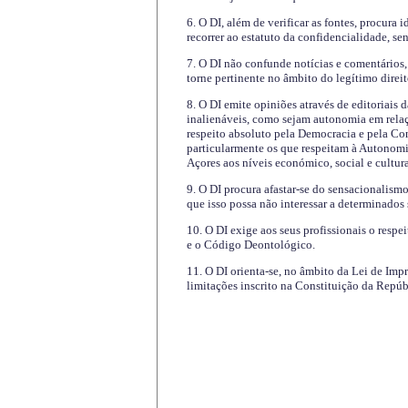
6. O DI, além de verificar as fontes, procura 
recorrer ao estatuto da confidencialidade, s
7. O DI não confunde notícias e comentários, 
torne pertinente no âmbito do legítimo direit
8. O DI emite opiniões através de editoriais 
inalienáveis, como sejam autonomia em relaç
respeito absoluto pela Democracia e pela Con
particularmente os que respeitam à Autonomi
Açores aos níveis económico, social e cultur
9. O DI procura afastar-se do sensacionalism
que isso possa não interessar a determinados
10. O DI exige aos seus profissionais o respe
e o Código Deontológico.
11. O DI orienta-se, no âmbito da Lei de Impr
limitações inscrito na Constituição da Repúb