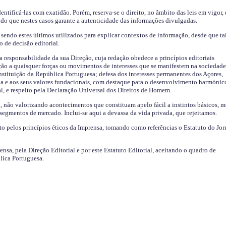
identificá-las com exatidão. Porém, reserva-se o direito, no âmbito das leis em vigor,
endo que nestes casos garante a autenticidade das informações divulgadas.
sendo estes últimos utilizados para explicar contextos de informação, desde que tal
o de decisão editorial.
da responsabilidade da sua Direção, cuja redação obedece a princípios editoriais
ão a quaisquer forças ou movimentos de interesses que se manifestem na sociedade
stituição da República Portuguesa; defesa dos interesses permanentes dos Açores,
a e aos seus valores fundacionais, com destaque para o desenvolvimento harmónic
al, e respeito pela Declaração Universal dos Direitos de Homem.
o, não valorizando acontecimentos que constituam apelo fácil a instintos básicos, 
 segmentos de mercado. Inclui-se aqui a devassa da vida privada, que rejeitamos.
ito pelos princípios éticos da Imprensa, tomando como referências o Estatuto do Jor
ensa, pela Direção Editorial e por este Estatuto Editorial, aceitando o quadro de
lica Portuguesa.