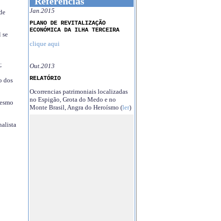
Referências
Jan.2015
 de
PLANO DE REVITALIZAÇÃO
ECONÓMICA DA ILHA TERCEIRA
 se
clique aqui
;
Out.2013
RELATÓRIO
o dos
Ocorrencias patrimoniais localizadas
no Espigão, Grota do Medo e no
mesmo
Monte Brasil, Angra do Heroísmo (
ler
)
nalista