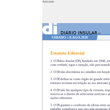
Publicidade.
SÁBADO
o
8.AGO.2026
Estatuto Editorial
1. O Diário Insular (DI), fundado em 1946, es
com verdade, rigor e isenção, não procurando
2. O DI não discrimina os cidadãos em função 
3. O DI define-se como órgão de grande infor
estatuto reclama em relação ao seu mercado pr
4. O DI não faz qualquer tipo de censura, re
reserva-se o direito de selecionar notícias e
razões editoriais.
5. O DI garante o confronto de ideias entre a
trabalho jornalístico que em cada momento de