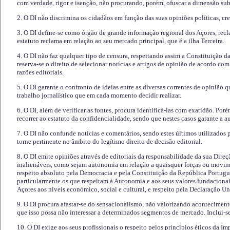
com verdade, rigor e isenção, não procurando, porém, ofuscar a dimensão subj
2. O DI não discrimina os cidadãos em função das suas opiniões políticas, cre
3. O DI define-se como órgão de grande informação regional dos Açores, recl
estatuto reclama em relação ao seu mercado principal, que é a ilha Terceira.
4. O DI não faz qualquer tipo de censura, respeitando assim a Constituição 
reserva-se o direito de selecionar notícias e artigos de opinião de acordo co
razões editoriais.
5. O DI garante o confronto de ideias entre as diversas correntes de opinião 
trabalho jornalístico que em cada momento decidir realizar.
6. O DI, além de verificar as fontes, procura identificá-las com exatidão. Poré
recorrer ao estatuto da confidencialidade, sendo que nestes casos garante a 
7. O DI não confunde notícias e comentários, sendo estes últimos utilizados 
torne pertinente no âmbito do legítimo direito de decisão editorial.
8. O DI emite opiniões através de editoriais da responsabilidade da sua Direç
inalienáveis, como sejam autonomia em relação a quaisquer forças ou movime
respeito absoluto pela Democracia e pela Constituição da República Portugue
particularmente os que respeitam à Autonomia e aos seus valores fundacion
Açores aos níveis económico, social e cultural, e respeito pela Declaração U
9. O DI procura afastar-se do sensacionalismo, não valorizando aconteciment
que isso possa não interessar a determinados segmentos de mercado. Inclui-se
10. O DI exige aos seus profissionais o respeito pelos princípios éticos da I