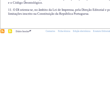
e o Código Deontológico.
11. O DI orienta-se, no âmbito da Lei de Imprensa, pela Direção Editorial e p
limitações inscrito na Constituição da República Portuguesa.
.pt
Contactos
Ficha técnica
Edição electrónica
Estatuto Editoria
Diário Insular