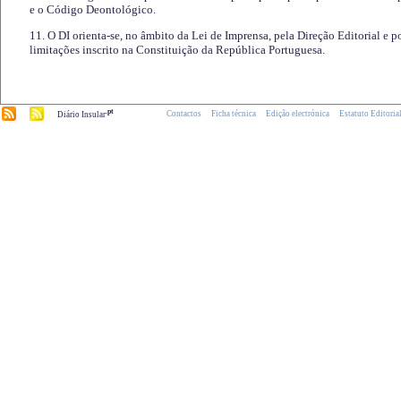
e o Código Deontológico.
11. O DI orienta-se, no âmbito da Lei de Imprensa, pela Direção Editorial e p
limitações inscrito na Constituição da República Portuguesa.
.pt
Contactos
Ficha técnica
Edição electrónica
Estatuto Editoria
Diário Insular