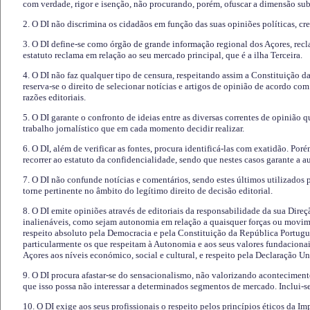
com verdade, rigor e isenção, não procurando, porém, ofuscar a dimensão subj
2. O DI não discrimina os cidadãos em função das suas opiniões políticas, cre
3. O DI define-se como órgão de grande informação regional dos Açores, recl
estatuto reclama em relação ao seu mercado principal, que é a ilha Terceira.
4. O DI não faz qualquer tipo de censura, respeitando assim a Constituição 
reserva-se o direito de selecionar notícias e artigos de opinião de acordo co
razões editoriais.
5. O DI garante o confronto de ideias entre as diversas correntes de opinião 
trabalho jornalístico que em cada momento decidir realizar.
6. O DI, além de verificar as fontes, procura identificá-las com exatidão. Poré
recorrer ao estatuto da confidencialidade, sendo que nestes casos garante a 
7. O DI não confunde notícias e comentários, sendo estes últimos utilizados 
torne pertinente no âmbito do legítimo direito de decisão editorial.
8. O DI emite opiniões através de editoriais da responsabilidade da sua Direç
inalienáveis, como sejam autonomia em relação a quaisquer forças ou movime
respeito absoluto pela Democracia e pela Constituição da República Portugue
particularmente os que respeitam à Autonomia e aos seus valores fundacion
Açores aos níveis económico, social e cultural, e respeito pela Declaração U
9. O DI procura afastar-se do sensacionalismo, não valorizando aconteciment
que isso possa não interessar a determinados segmentos de mercado. Inclui-se
10. O DI exige aos seus profissionais o respeito pelos princípios éticos da I