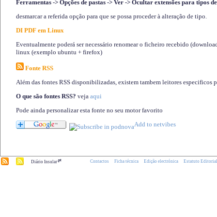
Ferramentas -> Opções de pastas -> Ver -> Ocultar extensões para tipos de
desmarcar a referida opção para que se possa proceder à alteração de tipo.
DI PDF em Linux
Eventualmente poderá ser necessário renomear o ficheiro recebido (download)
linux (exemplo ubuntu + firefox)
Fonte RSS
Além das fontes RSS disponibilizadas, existem tambem leitores especificos 
O que são fontes RSS?
veja
aqui
Pode ainda personalizar esta fonte no seu motor favorito
.pt
Contactos
Ficha técnica
Edição electrónica
Estatuto Editoria
Diário Insular