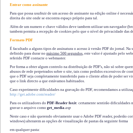
Entrar como assinante
Para que possa usufruir de um acesso de assinante na edição online é necessá
direita do site onde se encontra espaço próprio para tal.
Além de um numero e chave válidos deve tambem utilizar um navegador (brows
tambem permita a recepção de cookies pelo que o nível de privacidade das d
Formato PDF
É facultado a alguns tipos de assinatura o acesso à versão PDF do jornal. Na 
definido para durar no
máximo 500 segundos
, este valor é ajustado pelo we
referido PDF contacte o webmaster.
Por forma a obter algum controlo na distribuição de PDF's, não só sobre que
abusos de rede perpetrados sobre o site, tais como pedidos excessivos de co
que o PDF seja completamente transferido para o cliente afim de poder ser 
que o link directo a que estávamos habituados.
Caso experimente díficuldades na gravação do PDF, recomendamos a utiliza
http://get.adobe.com/reader/
Para os utilizadores do
PDF-Reader foxit
: certamente sentirão dificuldades 
gravar o arquivo como
get_media
.asp
Neste caso e não querendo obviamente usar o Adobe PDF reader, poderão corrig
windows) alterarem as opções de visualização de pastas da seguinte forma
em qualquer pasta
: