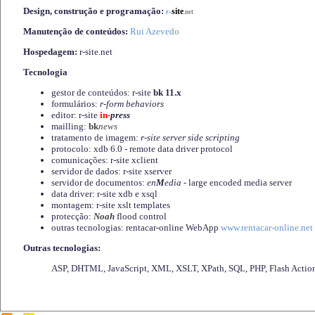
Design, construção e programação:
-
site
r
.net
Manutenção de conteúdos:
Rui Azevedo
Hospedagem:
r-site.net
Tecnologia
gestor de conteúdos: r-site
bk 11.x
formulários:
r-form behaviors
editor: r-site
in-
press
mailling:
bk
news
tratamento de imagem:
r-site server side scripting
protocolo: xdb 6.0 - remote data driver protocol
comunicações: r-site xclient
servidor de dados: r-site xserver
servidor de documentos:
en
M
edia
- large encoded media server
data driver: r-site xdb e xsql
montagem: r-site xslt templates
protecção:
Noah
flood control
outras tecnologias: rentacar-online WebApp
www.rentacar-online.net
Outras tecnologias:
ASP, DHTML, JavaScript, XML, XSLT, XPath, SQL, PHP, Flash Actio