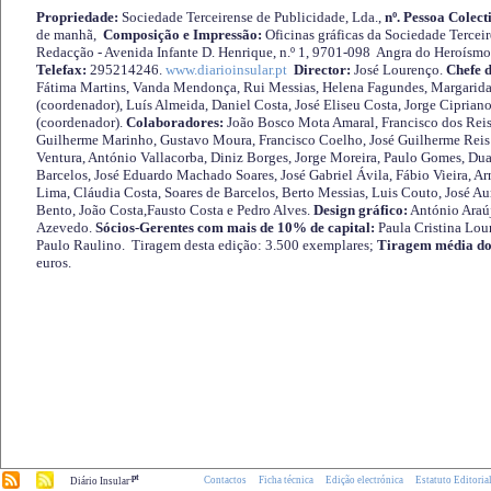
Propriedade:
Sociedade Terceirense de Publicidade, Lda.,
nº. Pessoa Colect
de manhã,
Composição e Impressão:
Oficinas gráficas da Sociedade Tercei
Redacção - Avenida Infante D. Henrique, n.º 1, 9701-098 Angra do Heroísmo 
Telefax:
295214246.
www.diarioinsular.pt
Director:
José Lourenço.
Chefe 
Fátima Martins, Vanda Mendonça, Rui Messias, Helena Fagundes, Margarida
(coordenador), Luís Almeida, Daniel Costa, José Eliseu Costa, Jorge Cipria
(coordenador).
Colaboradores:
João Bosco Mota Amaral, Francisco dos Reis
Guilherme Marinho, Gustavo Moura, Francisco Coelho, José Guilherme Reis 
Ventura, António Vallacorba, Diniz Borges, Jorge Moreira, Paulo Gomes, Duar
Barcelos, José Eduardo Machado Soares, José Gabriel Ávila, Fábio Vieira, A
Lima, Cláudia Costa, Soares de Barcelos, Berto Messias, Luis Couto, José A
Bento, João Costa,Fausto Costa e Pedro Alves.
Design gráfico:
António Araú
Azevedo.
Sócios-Gerentes com mais de 10% de capital:
Paula Cristina Lou
Paulo Raulino. Tiragem desta edição: 3.500 exemplares;
Tiragem média do
euros.
.pt
Contactos
Ficha técnica
Edição electrónica
Estatuto Editoria
Diário Insular