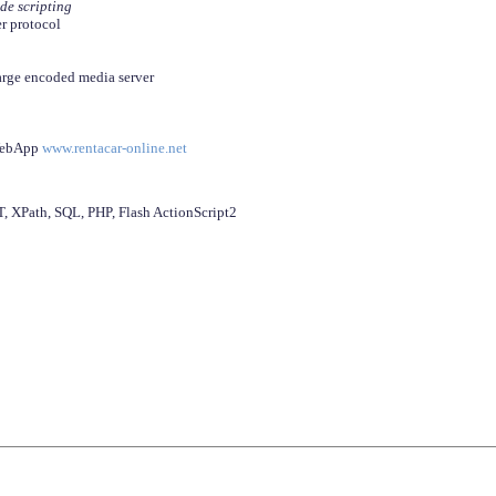
ide scripting
er protocol
arge encoded media server
 WebApp
www.rentacar-online.net
 XPath, SQL, PHP, Flash ActionScript2