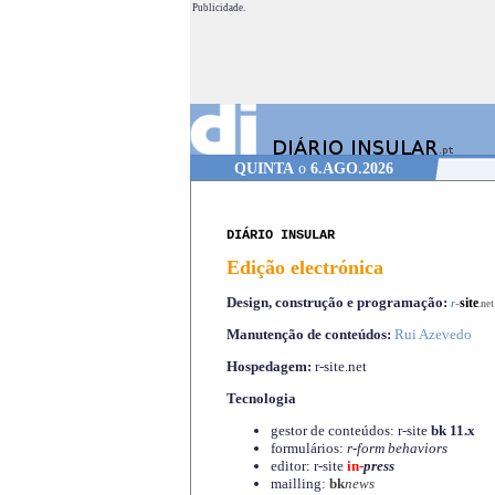
Publicidade.
QUINTA
o
6.AGO.2026
DIÁRIO INSULAR
Edição electrónica
Design, construção e programação:
-
site
r
.net
Manutenção de conteúdos:
Rui Azevedo
Hospedagem:
r-site.net
Tecnologia
gestor de conteúdos: r-site
bk 11.x
formulários:
r-form behaviors
editor: r-site
in-
press
mailling:
bk
news