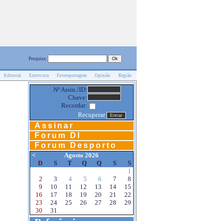
Pesquisa:
Editorial
Entrevista
Fotoreportagem
Opinião
Região
Nº Assin./ID:
Chave:
Recordar:
Recuperar
Assinar
Forum DI
Forum Desporto
<
Agosto 2026
D
S
T
Q
Q
S
S
1
2
3
4
5
6
7
8
9
10
11
12
13
14
15
16
17
18
19
20
21
22
23
24
25
26
27
28
29
30
31