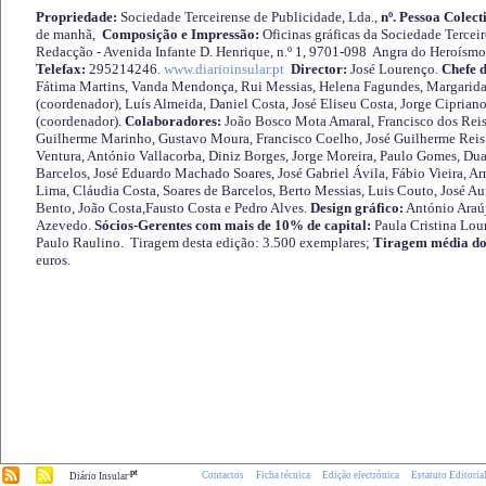
Propriedade:
Sociedade Terceirense de Publicidade, Lda.,
nº. Pessoa Colect
de manhã,
Composição e Impressão:
Oficinas gráficas da Sociedade Tercei
Redacção - Avenida Infante D. Henrique, n.º 1, 9701-098 Angra do Heroísmo 
Telefax:
295214246.
www.diarioinsular.pt
Director:
José Lourenço.
Chefe 
Fátima Martins, Vanda Mendonça, Rui Messias, Helena Fagundes, Margarida
(coordenador), Luís Almeida, Daniel Costa, José Eliseu Costa, Jorge Cipria
(coordenador).
Colaboradores:
João Bosco Mota Amaral, Francisco dos Reis
Guilherme Marinho, Gustavo Moura, Francisco Coelho, José Guilherme Reis 
Ventura, António Vallacorba, Diniz Borges, Jorge Moreira, Paulo Gomes, Duar
Barcelos, José Eduardo Machado Soares, José Gabriel Ávila, Fábio Vieira, A
Lima, Cláudia Costa, Soares de Barcelos, Berto Messias, Luis Couto, José A
Bento, João Costa,Fausto Costa e Pedro Alves.
Design gráfico:
António Araú
Azevedo.
Sócios-Gerentes com mais de 10% de capital:
Paula Cristina Lou
Paulo Raulino. Tiragem desta edição: 3.500 exemplares;
Tiragem média do
euros.
.pt
Contactos
Ficha técnica
Edição electrónica
Estatuto Editoria
Diário Insular