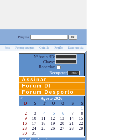
Pesquisa:
Foto
Fotoreportagem
Opinião
Região
Tauromaquia
Nº Assin./ID:
Chave:
Recordar:
Recuperar
Assinar
Forum DI
Forum Desporto
<
Agosto 2026
D
S
T
Q
Q
S
S
1
2
3
4
5
6
7
8
9
10
11
12
13
14
15
16
17
18
19
20
21
22
23
24
25
26
27
28
29
30
31