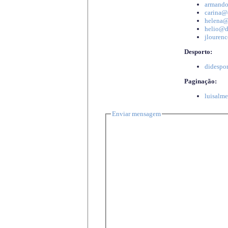
armando
carina@d
helena@d
helio@di
jlourenc
Desporto:
didespor
Paginação:
luisalme
Enviar mensagem