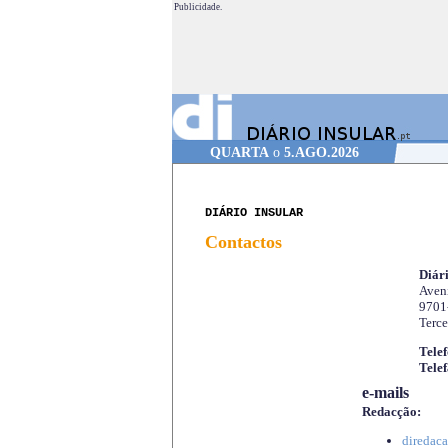
Publicidade.
QUARTA
o
5.AGO.2026
DIÁRIO INSULAR
Contactos
Diári
Aveni
9701
Terce
Telef
Telef
e-mails
Redacção:
diredaca