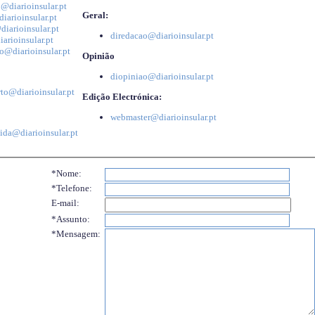
@diarioinsular.pt
Geral:
iarioinsular.pt
iarioinsular.pt
diredacao@diarioinsular.pt
arioinsular.pt
o@diarioinsular.pt
Opinião
diopiniao@diarioinsular.pt
to@diarioinsular.pt
Edição Electrónica:
webmaster@diarioinsular.pt
ida@diarioinsular.pt
*Nome:
*Telefone:
E-mail:
*Assunto:
*Mensagem: