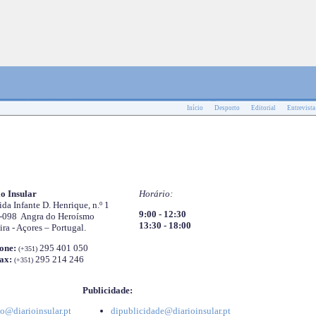
Início
Desporto
Editorial
Entrevista
o Insular
Horário:
da Infante D. Henrique, n.º 1
9:00 - 12:30
-098 Angra do Heroísmo
13:30 - 18:00
ira - Açores – Portugal.
one:
295 401 050
(+351)
ax:
295 214 246
(+351)
Publicidade:
o@diarioinsular.pt
dipublicidade@diarioinsular.pt