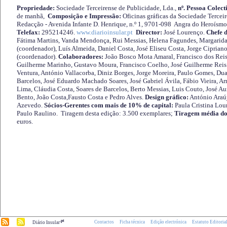
Propriedade:
Sociedade Terceirense de Publicidade, Lda.,
nº. Pessoa Colect
de manhã,
Composição e Impressão:
Oficinas gráficas da Sociedade Tercei
Redacção - Avenida Infante D. Henrique, n.º 1, 9701-098 Angra do Heroísmo 
Telefax:
295214246.
www.diarioinsular.pt
Director:
José Lourenço.
Chefe 
Fátima Martins, Vanda Mendonça, Rui Messias, Helena Fagundes, Margarida
(coordenador), Luís Almeida, Daniel Costa, José Eliseu Costa, Jorge Cipria
(coordenador).
Colaboradores:
João Bosco Mota Amaral, Francisco dos Reis
Guilherme Marinho, Gustavo Moura, Francisco Coelho, José Guilherme Reis 
Ventura, António Vallacorba, Diniz Borges, Jorge Moreira, Paulo Gomes, Duar
Barcelos, José Eduardo Machado Soares, José Gabriel Ávila, Fábio Vieira, A
Lima, Cláudia Costa, Soares de Barcelos, Berto Messias, Luis Couto, José A
Bento, João Costa,Fausto Costa e Pedro Alves.
Design gráfico:
António Araú
Azevedo.
Sócios-Gerentes com mais de 10% de capital:
Paula Cristina Lou
Paulo Raulino. Tiragem desta edição: 3.500 exemplares;
Tiragem média do
euros.
.pt
Contactos
Ficha técnica
Edição electrónica
Estatuto Editoria
Diário Insular