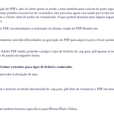
ição de PDF's, não só sobre quem os acede, como também para colocar de parte algu
s como pedidos excessivos de conteúdos, este processo agora executado por
script
nec
ra o cliente afim de poder ser visualizado. O que poderá demorar mais alguns segu
s.
do PDF, recomendamos a utilização da última versão do PDF-Reader em:
ertamente sentirão dificuldades na gravação do PDF para arquivo pois o foxit insisti
dobe PDF reader, poderão corrigir o tipo de ficheiro de .asp para .pdf apenas se (
 de pastas da seguinte forma
Ocultar extensões para tipos de ficheiro conhecidos
proceder à alteração de tipo.
 o ficheiro recebido (download) de .asp para .pdf afim de visualizar o PDF em sis
em tambem leitores especificos para IPhone/IPad e Nokia.