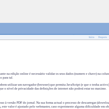
Início
Desporto
nante na edição online é necessário validar os seus dados (numero e chave) na colu
o para tal.
em utilizar um navegador (browser) que permita JavaScript (e que o tenha activo)
ue o nível de privacidade das definições de internet não poderá estar no maximo.
esso à versão PDF do jornal. Na sua forma actual o processo de descarregar
(downloa
s
, este valor é ajustado pelo webmaster, caso experimente alguma dificuldade em ob