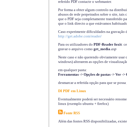
referido PDF contacte o webmaster.
Por forma a obter algum controlo na distribu
abusos de rede perpetrados sobre o site, tai
que o PDF seja completamente transferido pa
que o link directo a que estávamos habituado
Caso experimente díficuldades na gravação 
http://get.adobe.com/reader/
Para os utilizadores do
PDF-Reader foxit
: c
gravar o arquivo como
get_media
.asp
Neste caso e não querendo obviamente usar o A
windows) alterarem as opções de visualização
em qualquer pasta
:
Ferramentas -> Opções de pastas -> Ver -> 
desmarcar a referida opção para que se possa 
DI PDF em Linux
Eventualmente poderá ser necessário renomear
linux (exemplo ubuntu + firefox)
Fonte RSS
Além das fontes RSS disponibilizadas, exist