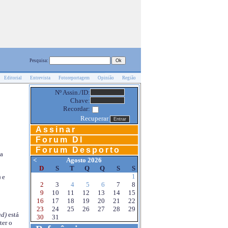
Pesquisa:
Editorial
Entrevista
Fotoreportagem
Opinião
Região
Nº Assin./ID:
Chave:
Recordar:
Recuperar
Assinar
Forum DI
Forum Desporto
na
<
Agosto 2026
D
S
T
Q
Q
S
S
1
 e
2
3
4
5
6
7
8
9
10
11
12
13
14
15
16
17
18
19
20
21
22
23
24
25
26
27
28
29
d)
está
30
31
ter o