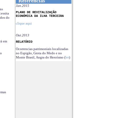
Referências
Jan.2015
ns
PLANO DE REVITALIZAÇÃO
essita
ECONÓMICA DA ILHA TERCEIRA
ndos do
clique aqui
Out.2013
rá em
RELATÓRIO
Ocorrencias patrimoniais localizadas
no Espigão, Grota do Medo e no
no
Monte Brasil, Angra do Heroísmo (
ler
)
temas