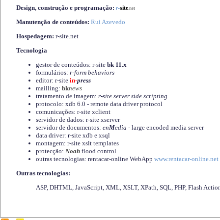
Design, construção e programação:
-
site
r
.net
Manutenção de conteúdos:
Rui Azevedo
Hospedagem:
r-site.net
Tecnologia
gestor de conteúdos: r-site
bk 11.x
formulários:
r-form behaviors
editor: r-site
in-
press
mailling:
bk
news
tratamento de imagem:
r-site server side scripting
protocolo: xdb 6.0 - remote data driver protocol
comunicações: r-site xclient
servidor de dados: r-site xserver
servidor de documentos:
en
M
edia
- large encoded media server
data driver: r-site xdb e xsql
montagem: r-site xslt templates
protecção:
Noah
flood control
outras tecnologias: rentacar-online WebApp
www.rentacar-online.net
Outras tecnologias:
ASP, DHTML, JavaScript, XML, XSLT, XPath, SQL, PHP, Flash Actio