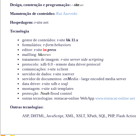
Design, construção e programação:
-
site
r
.net
Manutenção de conteúdos:
Rui Azevedo
Hospedagem:
r-site.net
Tecnologia
gestor de conteúdos: r-site
bk 11.x
formulários:
r-form behaviors
editor: r-site
in-
press
mailling:
bk
news
tratamento de imagem:
r-site server side scripting
protocolo: xdb 6.0 - remote data driver protocol
comunicações: r-site xclient
servidor de dados: r-site xserver
servidor de documentos:
en
M
edia
- large encoded media server
data driver: r-site xdb e xsql
montagem: r-site xslt templates
protecção:
Noah
flood control
outras tecnologias: rentacar-online WebApp
www.rentacar-online.net
Outras tecnologias:
ASP, DHTML, JavaScript, XML, XSLT, XPath, SQL, PHP, Flash Actio