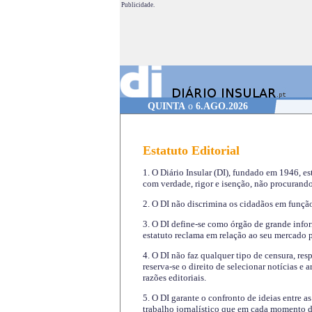
Publicidade.
QUINTA
o
6.AGO.2026
Estatuto Editorial
1. O Diário Insular (DI), fundado em 1946, es
com verdade, rigor e isenção, não procurando
2. O DI não discrimina os cidadãos em função 
3. O DI define-se como órgão de grande infor
estatuto reclama em relação ao seu mercado pr
4. O DI não faz qualquer tipo de censura, re
reserva-se o direito de selecionar notícias e
razões editoriais.
5. O DI garante o confronto de ideias entre a
trabalho jornalístico que em cada momento de