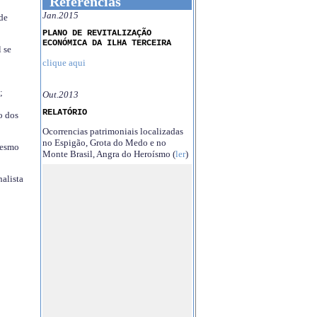
Referências
Jan.2015
 de
PLANO DE REVITALIZAÇÃO
ECONÓMICA DA ILHA TERCEIRA
 se
clique aqui
;
Out.2013
RELATÓRIO
o dos
Ocorrencias patrimoniais localizadas
no Espigão, Grota do Medo e no
mesmo
Monte Brasil, Angra do Heroísmo (
ler
)
nalista