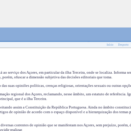
Início
Desporto
tá ao serviço dos Açores, em particular da ilha Terceira, onde se localiza. Informa s
, porém, ofuscar a dimensão subjetiva das decisões editoriais que toma.
das suas opiniões políticas, crenças religiosas, orientações sexuais ou outras opçõe
mação regional dos Açores, reclamando, nesse âmbito, um estatuto de referência. Ig
incipal, que é a ilha Terceira.
speitando assim a Constituição da República Portuguesa. Ainda no âmbito constituci
 artigos de opinião de acordo com o espaço disponível e a hierarquização dos temas 
s diversas correntes de opinião que se manifestam nos Açores, sem prejuízo, porém, 
cidir realizar.