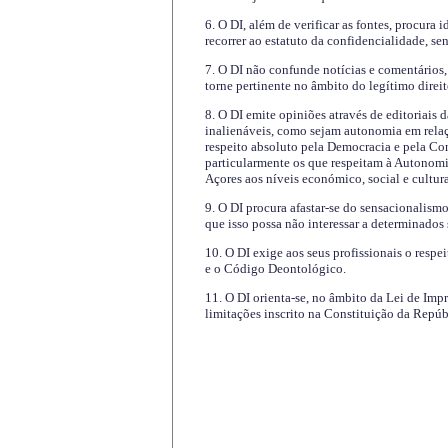
6. O DI, além de verificar as fontes, procura 
recorrer ao estatuto da confidencialidade, s
7. O DI não confunde notícias e comentários, 
torne pertinente no âmbito do legítimo direit
8. O DI emite opiniões através de editoriais 
inalienáveis, como sejam autonomia em relaç
respeito absoluto pela Democracia e pela Con
particularmente os que respeitam à Autonomi
Açores aos níveis económico, social e cultur
9. O DI procura afastar-se do sensacionalism
que isso possa não interessar a determinados
10. O DI exige aos seus profissionais o respe
e o Código Deontológico.
11. O DI orienta-se, no âmbito da Lei de Impr
limitações inscrito na Constituição da Repúb