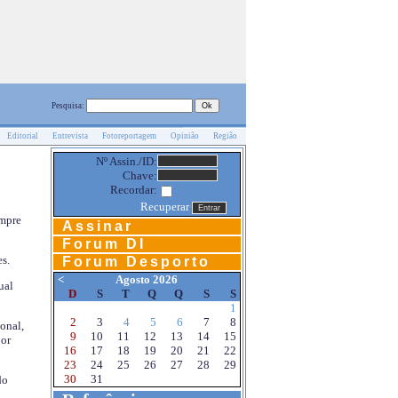
Pesquisa:
Editorial
Entrevista
Fotoreportagem
Opinião
Região
Nº Assin./ID:
Chave:
Recordar:
Recuperar
empre
Assinar
Forum DI
s.
Forum Desporto
<
Agosto 2026
ual
D
S
T
Q
Q
S
S
1
2
3
4
5
6
7
8
onal,
9
10
11
12
13
14
15
por
16
17
18
19
20
21
22
23
24
25
26
27
28
29
30
31
do