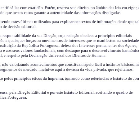
identificá-las com exatidão. Porém, reserva-se o direito, no âmbito das leis em vigor,
endo que nestes casos garante a autenticidade das informações divulgadas.
sendo estes últimos utilizados para explicar contextos de informação, desde que tal
o de decisão editorial.
da responsabilidade da sua Direção, cuja redação obedece a princípios editoriais
ão a quaisquer forças ou movimentos de interesses que se manifestem na sociedade
stituição da República Portuguesa; defesa dos interesses permanentes dos Açores,
a e aos seus valores fundacionais, com destaque para o desenvolvimento harmónic
al, e respeito pela Declaração Universal dos Direitos de Homem.
o, não valorizando acontecimentos que constituam apelo fácil a instintos básicos, 
 segmentos de mercado. Inclui-se aqui a devassa da vida privada, que rejeitamos.
ito pelos princípios éticos da Imprensa, tomando como referências o Estatuto do Jor
ensa, pela Direção Editorial e por este Estatuto Editorial, aceitando o quadro de
lica Portuguesa.