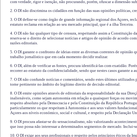
com verdade, rigor e isenção, não procurando, porém, ofuscar a dimensão subj
2. O DI não discrimina os cidadãos em função das suas opiniões políticas, cre
3. O DI define-se como órgão de grande informação regional dos Açores, recl
estatuto reclama em relação ao seu mercado principal, que é a ilha Terceira.
4. O DI não faz qualquer tipo de censura, respeitando assim a Constituição 
reserva-se o direito de selecionar notícias e artigos de opinião de acordo co
razões editoriais.
5. O DI garante o confronto de ideias entre as diversas correntes de opinião 
trabalho jornalístico que em cada momento decidir realizar.
6. O DI, além de verificar as fontes, procura identificá-las com exatidão. Poré
recorrer ao estatuto da confidencialidade, sendo que nestes casos garante a 
7. O DI não confunde notícias e comentários, sendo estes últimos utilizados 
torne pertinente no âmbito do legítimo direito de decisão editorial.
8. O DI emite opiniões através de editoriais da responsabilidade da sua Direç
inalienáveis, como sejam autonomia em relação a quaisquer forças ou movime
respeito absoluto pela Democracia e pela Constituição da República Portugue
particularmente os que respeitam à Autonomia e aos seus valores fundacion
Açores aos níveis económico, social e cultural, e respeito pela Declaração U
9. O DI procura afastar-se do sensacionalismo, não valorizando aconteciment
que isso possa não interessar a determinados segmentos de mercado. Inclui-se
10. O DI exige aos seus profissionais o respeito pelos princípios éticos da I