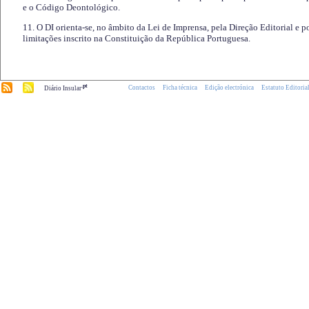
e o Código Deontológico.
11. O DI orienta-se, no âmbito da Lei de Imprensa, pela Direção Editorial e p
limitações inscrito na Constituição da República Portuguesa.
.pt
Contactos
Ficha técnica
Edição electrónica
Estatuto Editoria
Diário Insular