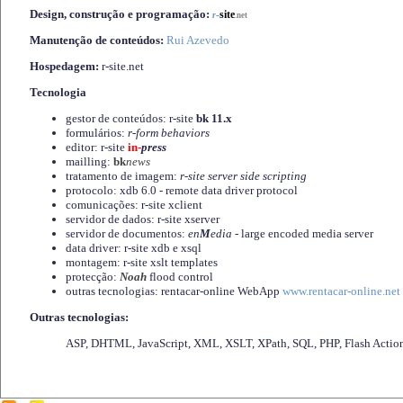
Design, construção e programação:
-
site
r
.net
Manutenção de conteúdos:
Rui Azevedo
Hospedagem:
r-site.net
Tecnologia
gestor de conteúdos: r-site
bk 11.x
formulários:
r-form behaviors
editor: r-site
in-
press
mailling:
bk
news
tratamento de imagem:
r-site server side scripting
protocolo: xdb 6.0 - remote data driver protocol
comunicações: r-site xclient
servidor de dados: r-site xserver
servidor de documentos:
en
M
edia
- large encoded media server
data driver: r-site xdb e xsql
montagem: r-site xslt templates
protecção:
Noah
flood control
outras tecnologias: rentacar-online WebApp
www.rentacar-online.net
Outras tecnologias:
ASP, DHTML, JavaScript, XML, XSLT, XPath, SQL, PHP, Flash Actio