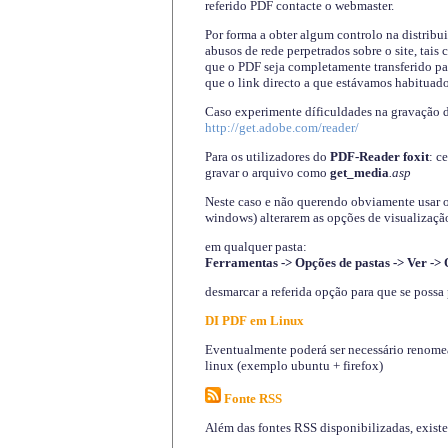
referido PDF contacte o webmaster.
Por forma a obter algum controlo na distribu
abusos de rede perpetrados sobre o site, tai
que o PDF seja completamente transferido pa
que o link directo a que estávamos habituado
Caso experimente díficuldades na gravação 
http://get.adobe.com/reader/
Para os utilizadores do
PDF-Reader foxit
: c
gravar o arquivo como
get_media
.asp
Neste caso e não querendo obviamente usar o A
windows) alterarem as opções de visualização
em qualquer pasta
:
Ferramentas -> Opções de pastas -> Ver -> 
desmarcar a referida opção para que se possa 
DI PDF em Linux
Eventualmente poderá ser necessário renomear
linux (exemplo ubuntu + firefox)
Fonte RSS
Além das fontes RSS disponibilizadas, exist