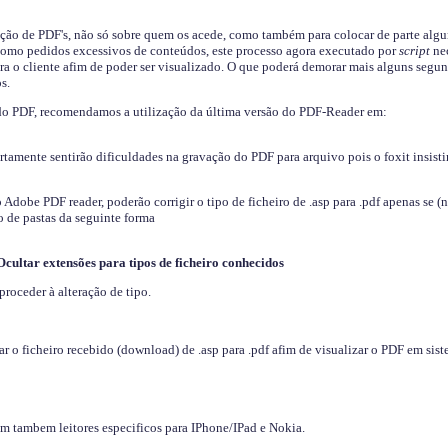
ição de PDF's, não só sobre quem os acede, como também para colocar de parte algu
s como pedidos excessivos de conteúdos, este processo agora executado por
script
nec
ra o cliente afim de poder ser visualizado. O que poderá demorar mais alguns segu
s.
do PDF, recomendamos a utilização da última versão do PDF-Reader em:
ertamente sentirão dificuldades na gravação do PDF para arquivo pois o foxit insisti
dobe PDF reader, poderão corrigir o tipo de ficheiro de .asp para .pdf apenas se (
 de pastas da seguinte forma
Ocultar extensões para tipos de ficheiro conhecidos
proceder à alteração de tipo.
 o ficheiro recebido (download) de .asp para .pdf afim de visualizar o PDF em sis
em tambem leitores especificos para IPhone/IPad e Nokia.