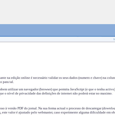
I
nante na edição online é necessário validar os seus dados (numero e chave) na colu
o para tal.
em utilizar um navegador (browser) que permita JavaScript (e que o tenha activo)
ue o nível de privacidade das definições de internet não poderá estar no maximo.
esso à versão PDF do jornal. Na sua forma actual o processo de descarregar
(downloa
s
, este valor é ajustado pelo webmaster, caso experimente alguma dificuldade em ob