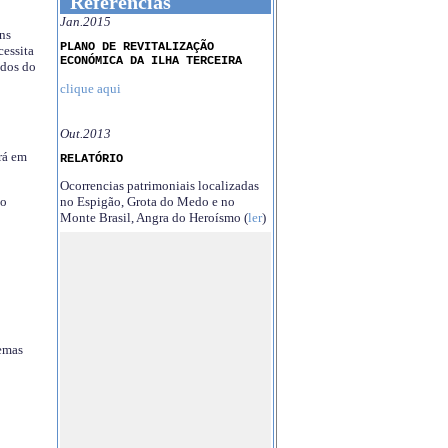
Referências
Jan.2015
ns
PLANO DE REVITALIZAÇÃO
essita
ECONÓMICA DA ILHA TERCEIRA
ndos do
clique aqui
Out.2013
rá em
RELATÓRIO
Ocorrencias patrimoniais localizadas
no Espigão, Grota do Medo e no
no
Monte Brasil, Angra do Heroísmo (
ler
)
temas