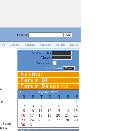
Pesquisa:
nício
Desporto
Editorial
Entrevista
Opinião
Região
Nº Assin./ID:
Chave:
Recordar:
Recuperar
Assinar
Forum DI
Forum Desporto
na
<
Agosto 2026
D
S
T
Q
Q
S
S
1
 e
2
3
4
5
6
7
8
9
10
11
12
13
14
15
16
17
18
19
20
21
22
23
24
25
26
27
28
29
d)
está
30
31
ter o