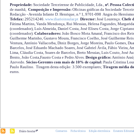
Propriedade:
Sociedade Terceirense de Publicidade, Lda.,
nº. Pessoa Colect
de manhã,
Composição e Impressão:
Oficinas gráficas da Sociedade Tercei
Redacção - Avenida Infante D. Henrique, n.º 1, 9701-098 Angra do Heroísmo 
Telefax:
295214246.
www.diarioinsular.pt
Director:
José Lourenço.
Chefe 
Fátima Martins, Vanda Mendonça, Rui Messias, Helena Fagundes, Margarida
(coordenador), Luís Almeida, Daniel Costa, José Eliseu Costa, Jorge Cipria
(coordenador).
Colaboradores:
João Bosco Mota Amaral, Francisco dos Reis
Guilherme Marinho, Gustavo Moura, Francisco Coelho, José Guilherme Reis 
Ventura, António Vallacorba, Diniz Borges, Jorge Moreira, Paulo Gomes, Duar
Barcelos, José Eduardo Machado Soares, José Gabriel Ávila, Fábio Vieira, A
Lima, Cláudia Costa, Soares de Barcelos, Berto Messias, Luis Couto, José A
Bento, João Costa,Fausto Costa e Pedro Alves.
Design gráfico:
António Araú
Azevedo.
Sócios-Gerentes com mais de 10% de capital:
Paula Cristina Lou
Paulo Raulino. Tiragem desta edição: 3.500 exemplares;
Tiragem média do
euros.
.pt
Contactos
Ficha técnica
Edição electrónica
Estatuto Editoria
Diário Insular