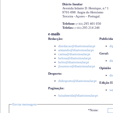
Diário Insular
Avenida Infante D. Henrique, n.º 1
9701-098 Angra do Heroísmo
Terceira - Açores – Portugal.
Telefone:
295 401 050
(+351)
Telefax:
295 214 246
(+351)
e-mails
Redacção:
Publicida
diredacao@diarioinsular.pt
di
armando@diarioinsular.pt
Geral:
carina@diarioinsular.pt
helena@diarioinsular.pt
di
helio@diarioinsular.pt
jlourenco@diarioinsular.pt
Opinião
Desporto:
di
didesporto@diarioinsular.pt
Edição El
Paginação:
we
luisalmeida@diarioinsular.pt
Enviar mensagem
*Nome: