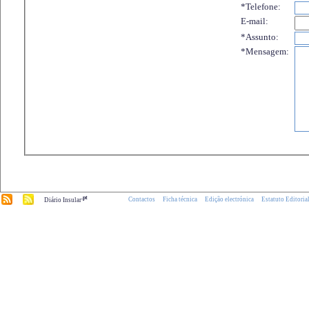
*Telefone:
E-mail:
*Assunto:
*Mensagem:
.pt
Contactos
Ficha técnica
Edição electrónica
Estatuto Editoria
Diário Insular