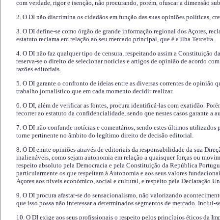
com verdade, rigor e isenção, não procurando, porém, ofuscar a dimensão subj
2. O DI não discrimina os cidadãos em função das suas opiniões políticas, cre
3. O DI define-se como órgão de grande informação regional dos Açores, recl
estatuto reclama em relação ao seu mercado principal, que é a ilha Terceira.
4. O DI não faz qualquer tipo de censura, respeitando assim a Constituição 
reserva-se o direito de selecionar notícias e artigos de opinião de acordo co
razões editoriais.
5. O DI garante o confronto de ideias entre as diversas correntes de opinião 
trabalho jornalístico que em cada momento decidir realizar.
6. O DI, além de verificar as fontes, procura identificá-las com exatidão. Poré
recorrer ao estatuto da confidencialidade, sendo que nestes casos garante a 
7. O DI não confunde notícias e comentários, sendo estes últimos utilizados 
torne pertinente no âmbito do legítimo direito de decisão editorial.
8. O DI emite opiniões através de editoriais da responsabilidade da sua Direç
inalienáveis, como sejam autonomia em relação a quaisquer forças ou movime
respeito absoluto pela Democracia e pela Constituição da República Portugue
particularmente os que respeitam à Autonomia e aos seus valores fundacion
Açores aos níveis económico, social e cultural, e respeito pela Declaração U
9. O DI procura afastar-se do sensacionalismo, não valorizando aconteciment
que isso possa não interessar a determinados segmentos de mercado. Inclui-se
10. O DI exige aos seus profissionais o respeito pelos princípios éticos da I