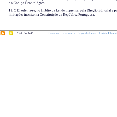
e o Código Deontológico.
11. O DI orienta-se, no âmbito da Lei de Imprensa, pela Direção Editorial e p
limitações inscrito na Constituição da República Portuguesa.
.pt
Contactos
Ficha técnica
Edição electrónica
Estatuto Editoria
Diário Insular