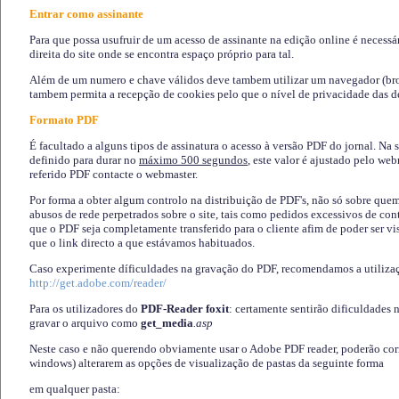
Entrar como assinante
Para que possa usufruir de um acesso de assinante na edição online é necessá
direita do site onde se encontra espaço próprio para tal.
Além de um numero e chave válidos deve tambem utilizar um navegador (brows
tambem permita a recepção de cookies pelo que o nível de privacidade das d
Formato PDF
É facultado a alguns tipos de assinatura o acesso à versão PDF do jornal. Na 
definido para durar no
máximo 500 segundos
, este valor é ajustado pelo we
referido PDF contacte o webmaster.
Por forma a obter algum controlo na distribuição de PDF's, não só sobre que
abusos de rede perpetrados sobre o site, tais como pedidos excessivos de co
que o PDF seja completamente transferido para o cliente afim de poder ser 
que o link directo a que estávamos habituados.
Caso experimente díficuldades na gravação do PDF, recomendamos a utiliza
http://get.adobe.com/reader/
Para os utilizadores do
PDF-Reader foxit
: certamente sentirão dificuldades 
gravar o arquivo como
get_media
.asp
Neste caso e não querendo obviamente usar o Adobe PDF reader, poderão corrig
windows) alterarem as opções de visualização de pastas da seguinte forma
em qualquer pasta
: