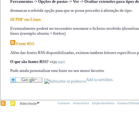
Ferramentas -> Opções de pastas -> Ver -> Ocultar extensões para tipos de
desmarcar a referida opção para que se possa proceder à alteração de tipo.
DI PDF em Linux
Eventualmente poderá ser necessário renomear o ficheiro recebido (download)
linux (exemplo ubuntu + firefox)
Fonte RSS
Além das fontes RSS disponibilizadas, existem tambem leitores especificos 
O que são fontes RSS?
veja
aqui
Pode ainda personalizar esta fonte no seu motor favorito
.pt
Contactos
Ficha técnica
Edição electrónica
Estatuto Editoria
Diário Insular