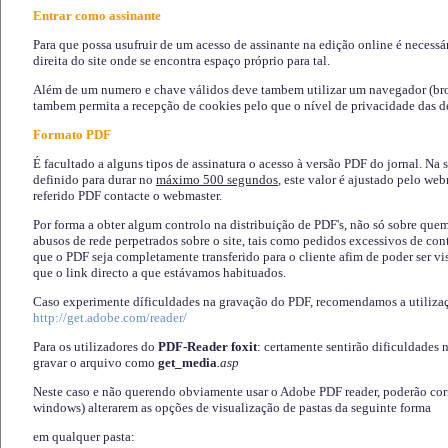
Entrar como assinante
Para que possa usufruir de um acesso de assinante na edição online é necessá
direita do site onde se encontra espaço próprio para tal.
Além de um numero e chave válidos deve tambem utilizar um navegador (brows
tambem permita a recepção de cookies pelo que o nível de privacidade das d
Formato PDF
É facultado a alguns tipos de assinatura o acesso à versão PDF do jornal. Na 
definido para durar no
máximo 500 segundos
, este valor é ajustado pelo we
referido PDF contacte o webmaster.
Por forma a obter algum controlo na distribuição de PDF's, não só sobre que
abusos de rede perpetrados sobre o site, tais como pedidos excessivos de co
que o PDF seja completamente transferido para o cliente afim de poder ser 
que o link directo a que estávamos habituados.
Caso experimente díficuldades na gravação do PDF, recomendamos a utiliza
http://get.adobe.com/reader/
Para os utilizadores do
PDF-Reader foxit
: certamente sentirão dificuldades 
gravar o arquivo como
get_media
.asp
Neste caso e não querendo obviamente usar o Adobe PDF reader, poderão corrig
windows) alterarem as opções de visualização de pastas da seguinte forma
em qualquer pasta
: