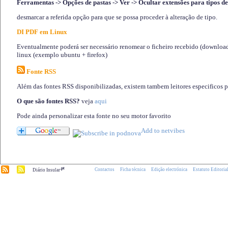
Ferramentas -> Opções de pastas -> Ver -> Ocultar extensões para tipos de
desmarcar a referida opção para que se possa proceder à alteração de tipo.
DI PDF em Linux
Eventualmente poderá ser necessário renomear o ficheiro recebido (download)
linux (exemplo ubuntu + firefox)
Fonte RSS
Além das fontes RSS disponibilizadas, existem tambem leitores especificos 
O que são fontes RSS?
veja
aqui
Pode ainda personalizar esta fonte no seu motor favorito
.pt
Contactos
Ficha técnica
Edição electrónica
Estatuto Editoria
Diário Insular