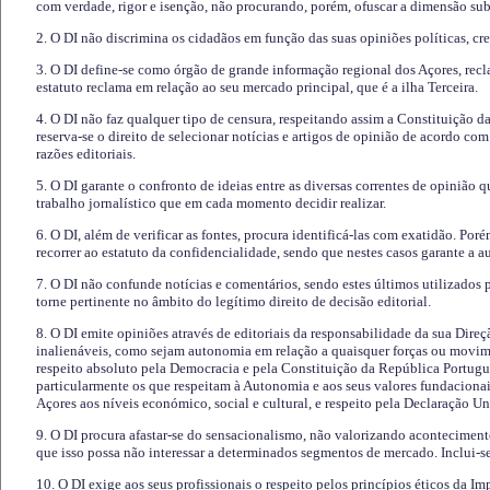
com verdade, rigor e isenção, não procurando, porém, ofuscar a dimensão subj
2. O DI não discrimina os cidadãos em função das suas opiniões políticas, cre
3. O DI define-se como órgão de grande informação regional dos Açores, recl
estatuto reclama em relação ao seu mercado principal, que é a ilha Terceira.
4. O DI não faz qualquer tipo de censura, respeitando assim a Constituição 
reserva-se o direito de selecionar notícias e artigos de opinião de acordo co
razões editoriais.
5. O DI garante o confronto de ideias entre as diversas correntes de opinião 
trabalho jornalístico que em cada momento decidir realizar.
6. O DI, além de verificar as fontes, procura identificá-las com exatidão. Poré
recorrer ao estatuto da confidencialidade, sendo que nestes casos garante a 
7. O DI não confunde notícias e comentários, sendo estes últimos utilizados 
torne pertinente no âmbito do legítimo direito de decisão editorial.
8. O DI emite opiniões através de editoriais da responsabilidade da sua Direç
inalienáveis, como sejam autonomia em relação a quaisquer forças ou movime
respeito absoluto pela Democracia e pela Constituição da República Portugue
particularmente os que respeitam à Autonomia e aos seus valores fundacion
Açores aos níveis económico, social e cultural, e respeito pela Declaração U
9. O DI procura afastar-se do sensacionalismo, não valorizando aconteciment
que isso possa não interessar a determinados segmentos de mercado. Inclui-se
10. O DI exige aos seus profissionais o respeito pelos princípios éticos da I