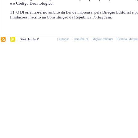
e o Código Deontológico.
11. O DI orienta-se, no âmbito da Lei de Imprensa, pela Direção Editorial e p
limitações inscrito na Constituição da República Portuguesa.
.pt
Contactos
Ficha técnica
Edição electrónica
Estatuto Editoria
Diário Insular