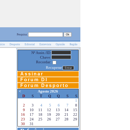
Pesquisa:
nício
Desporto
Editorial
Entrevista
Opinião
Região
Nº Assin./ID:
Chave:
Recordar:
Recuperar
Assinar
Forum DI
Forum Desporto
<
Agosto 2026
D
S
T
Q
Q
S
S
1
2
3
4
5
6
7
8
9
10
11
12
13
14
15
16
17
18
19
20
21
22
23
24
25
26
27
28
29
30
31