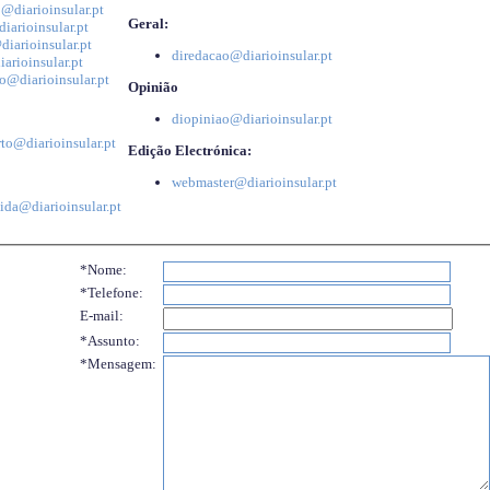
@diarioinsular.pt
Geral:
iarioinsular.pt
iarioinsular.pt
diredacao@diarioinsular.pt
arioinsular.pt
o@diarioinsular.pt
Opinião
diopiniao@diarioinsular.pt
to@diarioinsular.pt
Edição Electrónica:
webmaster@diarioinsular.pt
ida@diarioinsular.pt
*Nome:
*Telefone:
E-mail:
*Assunto:
*Mensagem: