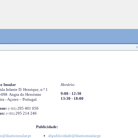
I
o Insular
Horário:
da Infante D. Henrique, n.º 1
9:00 - 12:30
-098 Angra do Heroísmo
13:30 - 18:00
ira - Açores – Portugal.
one:
295 401 050
(+351)
ax:
295 214 246
(+351)
Publicidade:
o@diarioinsular.pt
dipublicidade@diarioinsular.pt