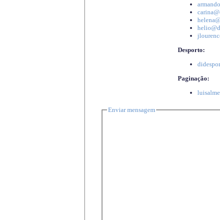
armando
carina@d
helena@d
helio@di
jlourenc
Desporto:
didespor
Paginação:
luisalme
Enviar mensagem