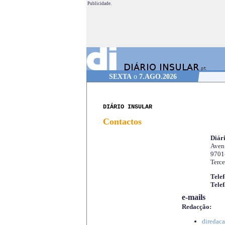
Publicidade.
SEXTA
o
7.AGO.2026
DIÁRIO INSULAR
Contactos
Diári
Aveni
9701
Terce
Telef
Telef
e-mails
Redacção:
diredaca