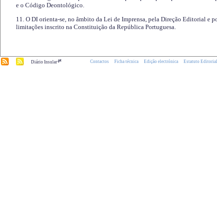
e o Código Deontológico.
11. O DI orienta-se, no âmbito da Lei de Imprensa, pela Direção Editorial e p
limitações inscrito na Constituição da República Portuguesa.
.pt
Contactos
Ficha técnica
Edição electrónica
Estatuto Editoria
Diário Insular