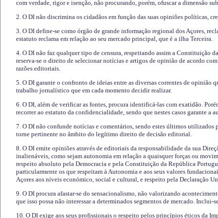
com verdade, rigor e isenção, não procurando, porém, ofuscar a dimensão subj
2. O DI não discrimina os cidadãos em função das suas opiniões políticas, cre
3. O DI define-se como órgão de grande informação regional dos Açores, recl
estatuto reclama em relação ao seu mercado principal, que é a ilha Terceira.
4. O DI não faz qualquer tipo de censura, respeitando assim a Constituição 
reserva-se o direito de selecionar notícias e artigos de opinião de acordo co
razões editoriais.
5. O DI garante o confronto de ideias entre as diversas correntes de opinião 
trabalho jornalístico que em cada momento decidir realizar.
6. O DI, além de verificar as fontes, procura identificá-las com exatidão. Poré
recorrer ao estatuto da confidencialidade, sendo que nestes casos garante a 
7. O DI não confunde notícias e comentários, sendo estes últimos utilizados 
torne pertinente no âmbito do legítimo direito de decisão editorial.
8. O DI emite opiniões através de editoriais da responsabilidade da sua Direç
inalienáveis, como sejam autonomia em relação a quaisquer forças ou movime
respeito absoluto pela Democracia e pela Constituição da República Portugue
particularmente os que respeitam à Autonomia e aos seus valores fundacion
Açores aos níveis económico, social e cultural, e respeito pela Declaração U
9. O DI procura afastar-se do sensacionalismo, não valorizando aconteciment
que isso possa não interessar a determinados segmentos de mercado. Inclui-se
10. O DI exige aos seus profissionais o respeito pelos princípios éticos da I