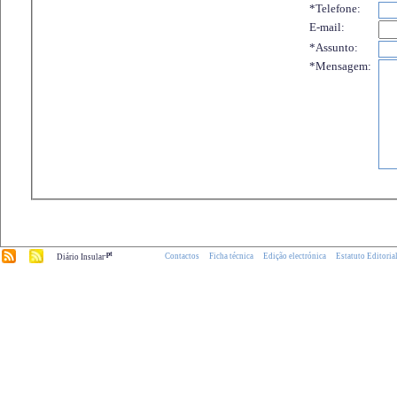
*Telefone:
E-mail:
*Assunto:
*Mensagem:
.pt
Contactos
Ficha técnica
Edição electrónica
Estatuto Editoria
Diário Insular