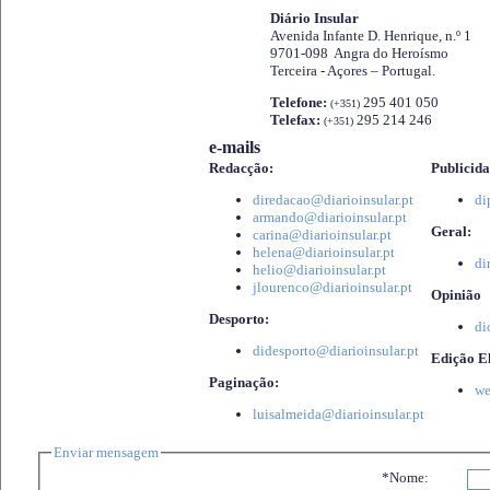
Diário Insular
Avenida Infante D. Henrique, n.º 1
9701-098 Angra do Heroísmo
Terceira - Açores – Portugal.
Telefone:
295 401 050
(+351)
Telefax:
295 214 246
(+351)
e-mails
Redacção:
Publicida
diredacao@diarioinsular.pt
di
armando@diarioinsular.pt
Geral:
carina@diarioinsular.pt
helena@diarioinsular.pt
di
helio@diarioinsular.pt
jlourenco@diarioinsular.pt
Opinião
Desporto:
di
didesporto@diarioinsular.pt
Edição El
Paginação:
we
luisalmeida@diarioinsular.pt
Enviar mensagem
*Nome: