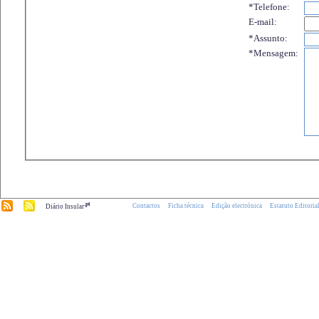
*Telefone:
E-mail:
*Assunto:
*Mensagem:
.pt
Contactos
Ficha técnica
Edição electrónica
Estatuto Editoria
Diário Insular