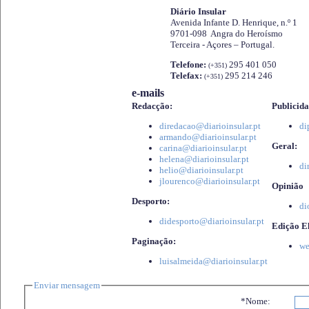
Diário Insular
Avenida Infante D. Henrique, n.º 1
9701-098 Angra do Heroísmo
Terceira - Açores – Portugal.
Telefone:
295 401 050
(+351)
Telefax:
295 214 246
(+351)
e-mails
Redacção:
Publicida
diredacao@diarioinsular.pt
di
armando@diarioinsular.pt
Geral:
carina@diarioinsular.pt
helena@diarioinsular.pt
di
helio@diarioinsular.pt
jlourenco@diarioinsular.pt
Opinião
Desporto:
di
didesporto@diarioinsular.pt
Edição El
Paginação:
we
luisalmeida@diarioinsular.pt
Enviar mensagem
*Nome: