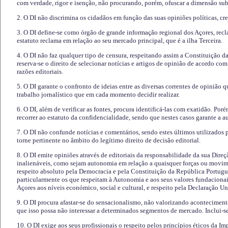
com verdade, rigor e isenção, não procurando, porém, ofuscar a dimensão subj
2. O DI não discrimina os cidadãos em função das suas opiniões políticas, cre
3. O DI define-se como órgão de grande informação regional dos Açores, recl
estatuto reclama em relação ao seu mercado principal, que é a ilha Terceira.
4. O DI não faz qualquer tipo de censura, respeitando assim a Constituição 
reserva-se o direito de selecionar notícias e artigos de opinião de acordo co
razões editoriais.
5. O DI garante o confronto de ideias entre as diversas correntes de opinião 
trabalho jornalístico que em cada momento decidir realizar.
6. O DI, além de verificar as fontes, procura identificá-las com exatidão. Poré
recorrer ao estatuto da confidencialidade, sendo que nestes casos garante a 
7. O DI não confunde notícias e comentários, sendo estes últimos utilizados 
torne pertinente no âmbito do legítimo direito de decisão editorial.
8. O DI emite opiniões através de editoriais da responsabilidade da sua Direç
inalienáveis, como sejam autonomia em relação a quaisquer forças ou movime
respeito absoluto pela Democracia e pela Constituição da República Portugue
particularmente os que respeitam à Autonomia e aos seus valores fundacion
Açores aos níveis económico, social e cultural, e respeito pela Declaração U
9. O DI procura afastar-se do sensacionalismo, não valorizando aconteciment
que isso possa não interessar a determinados segmentos de mercado. Inclui-se
10. O DI exige aos seus profissionais o respeito pelos princípios éticos da I