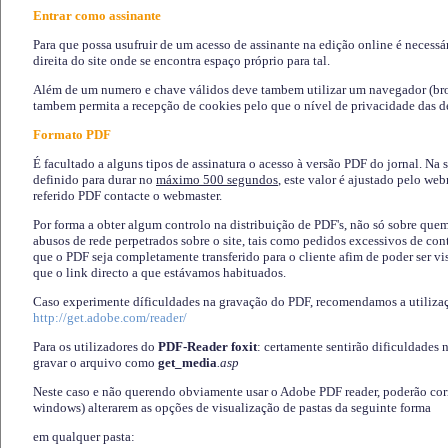
Entrar como assinante
Para que possa usufruir de um acesso de assinante na edição online é necessá
direita do site onde se encontra espaço próprio para tal.
Além de um numero e chave válidos deve tambem utilizar um navegador (brows
tambem permita a recepção de cookies pelo que o nível de privacidade das d
Formato PDF
É facultado a alguns tipos de assinatura o acesso à versão PDF do jornal. Na 
definido para durar no
máximo 500 segundos
, este valor é ajustado pelo we
referido PDF contacte o webmaster.
Por forma a obter algum controlo na distribuição de PDF's, não só sobre que
abusos de rede perpetrados sobre o site, tais como pedidos excessivos de co
que o PDF seja completamente transferido para o cliente afim de poder ser 
que o link directo a que estávamos habituados.
Caso experimente díficuldades na gravação do PDF, recomendamos a utiliza
http://get.adobe.com/reader/
Para os utilizadores do
PDF-Reader foxit
: certamente sentirão dificuldades 
gravar o arquivo como
get_media
.asp
Neste caso e não querendo obviamente usar o Adobe PDF reader, poderão corrig
windows) alterarem as opções de visualização de pastas da seguinte forma
em qualquer pasta
: