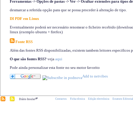
Ferramentas -> Opções de pastas -> Ver -> Ocultar extensões para tipos de
desmarcar a referida opção para que se possa proceder à alteração de tipo.
DI PDF em Linux
Eventualmente poderá ser necessário renomear o ficheiro recebido (download)
linux (exemplo ubuntu + firefox)
Fonte RSS
Além das fontes RSS disponibilizadas, existem tambem leitores especificos 
O que são fontes RSS?
veja
aqui
Pode ainda personalizar esta fonte no seu motor favorito
.pt
Contactos
Ficha técnica
Edição electrónica
Estatuto Editoria
Diário Insular