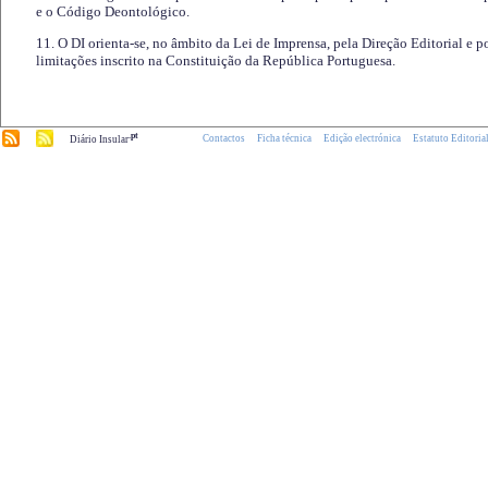
e o Código Deontológico.
11. O DI orienta-se, no âmbito da Lei de Imprensa, pela Direção Editorial e p
limitações inscrito na Constituição da República Portuguesa.
.pt
Contactos
Ficha técnica
Edição electrónica
Estatuto Editoria
Diário Insular