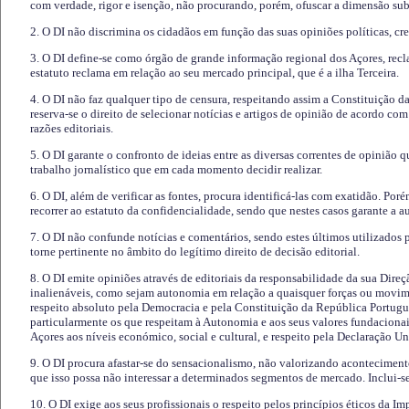
com verdade, rigor e isenção, não procurando, porém, ofuscar a dimensão subj
2. O DI não discrimina os cidadãos em função das suas opiniões políticas, cre
3. O DI define-se como órgão de grande informação regional dos Açores, recl
estatuto reclama em relação ao seu mercado principal, que é a ilha Terceira.
4. O DI não faz qualquer tipo de censura, respeitando assim a Constituição 
reserva-se o direito de selecionar notícias e artigos de opinião de acordo co
razões editoriais.
5. O DI garante o confronto de ideias entre as diversas correntes de opinião 
trabalho jornalístico que em cada momento decidir realizar.
6. O DI, além de verificar as fontes, procura identificá-las com exatidão. Poré
recorrer ao estatuto da confidencialidade, sendo que nestes casos garante a 
7. O DI não confunde notícias e comentários, sendo estes últimos utilizados 
torne pertinente no âmbito do legítimo direito de decisão editorial.
8. O DI emite opiniões através de editoriais da responsabilidade da sua Direç
inalienáveis, como sejam autonomia em relação a quaisquer forças ou movime
respeito absoluto pela Democracia e pela Constituição da República Portugue
particularmente os que respeitam à Autonomia e aos seus valores fundacion
Açores aos níveis económico, social e cultural, e respeito pela Declaração U
9. O DI procura afastar-se do sensacionalismo, não valorizando aconteciment
que isso possa não interessar a determinados segmentos de mercado. Inclui-se
10. O DI exige aos seus profissionais o respeito pelos princípios éticos da I