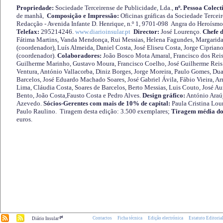
Propriedade:
Sociedade Terceirense de Publicidade, Lda.,
nº. Pessoa Colect
de manhã,
Composição e Impressão:
Oficinas gráficas da Sociedade Tercei
Redacção - Avenida Infante D. Henrique, n.º 1, 9701-098 Angra do Heroísmo 
Telefax:
295214246.
www.diarioinsular.pt
Director:
José Lourenço.
Chefe 
Fátima Martins, Vanda Mendonça, Rui Messias, Helena Fagundes, Margarida
(coordenador), Luís Almeida, Daniel Costa, José Eliseu Costa, Jorge Cipria
(coordenador).
Colaboradores:
João Bosco Mota Amaral, Francisco dos Reis
Guilherme Marinho, Gustavo Moura, Francisco Coelho, José Guilherme Reis 
Ventura, António Vallacorba, Diniz Borges, Jorge Moreira, Paulo Gomes, Duar
Barcelos, José Eduardo Machado Soares, José Gabriel Ávila, Fábio Vieira, A
Lima, Cláudia Costa, Soares de Barcelos, Berto Messias, Luis Couto, José A
Bento, João Costa,Fausto Costa e Pedro Alves.
Design gráfico:
António Araú
Azevedo.
Sócios-Gerentes com mais de 10% de capital:
Paula Cristina Lou
Paulo Raulino. Tiragem desta edição: 3.500 exemplares;
Tiragem média do
euros.
.pt
Contactos
Ficha técnica
Edição electrónica
Estatuto Editoria
Diário Insular