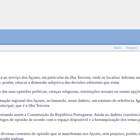
Início
Desporto
tá ao serviço dos Açores, em particular da ilha Terceira, onde se localiza. Informa s
, porém, ofuscar a dimensão subjetiva das decisões editoriais que toma.
das suas opiniões políticas, crenças religiosas, orientações sexuais ou outras opçõe
mação regional dos Açores, reclamando, nesse âmbito, um estatuto de referência. Ig
incipal, que é a ilha Terceira.
speitando assim a Constituição da República Portuguesa. Ainda no âmbito constituci
 artigos de opinião de acordo com o espaço disponível e a hierarquização dos temas 
s diversas correntes de opinião que se manifestam nos Açores, sem prejuízo, porém, 
cidir realizar.