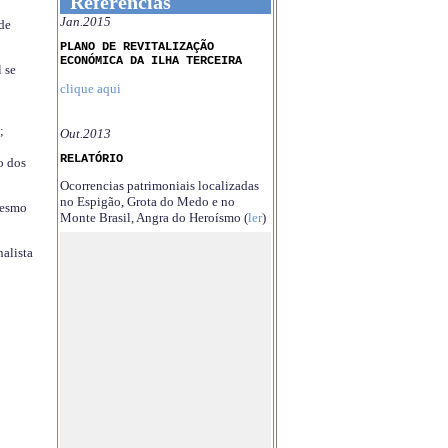
Referências
Jan.2015
 de
PLANO DE REVITALIZAÇÃO
ECONÓMICA DA ILHA TERCEIRA
 se
clique aqui
;
Out.2013
RELATÓRIO
o dos
Ocorrencias patrimoniais localizadas
no Espigão, Grota do Medo e no
mesmo
Monte Brasil, Angra do Heroísmo (
ler
)
nalista