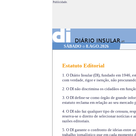
Publicidade.
SÁBADO
o
8.AGO.2026
Estatuto Editorial
1. O Diário Insular (DI), fundado em 1946, es
com verdade, rigor e isenção, não procurando
2. O DI não discrimina os cidadãos em função 
3. O DI define-se como órgão de grande infor
estatuto reclama em relação ao seu mercado pr
4. O DI não faz qualquer tipo de censura, re
reserva-se o direito de selecionar notícias e
razões editoriais.
5. O DI garante o confronto de ideias entre a
trabalho jornalístico que em cada momento de