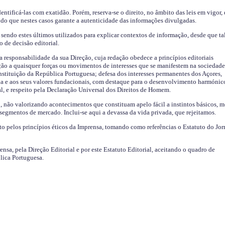
identificá-las com exatidão. Porém, reserva-se o direito, no âmbito das leis em vigor,
endo que nestes casos garante a autenticidade das informações divulgadas.
sendo estes últimos utilizados para explicar contextos de informação, desde que tal
o de decisão editorial.
da responsabilidade da sua Direção, cuja redação obedece a princípios editoriais
ão a quaisquer forças ou movimentos de interesses que se manifestem na sociedade
stituição da República Portuguesa; defesa dos interesses permanentes dos Açores,
a e aos seus valores fundacionais, com destaque para o desenvolvimento harmónic
al, e respeito pela Declaração Universal dos Direitos de Homem.
o, não valorizando acontecimentos que constituam apelo fácil a instintos básicos, 
 segmentos de mercado. Inclui-se aqui a devassa da vida privada, que rejeitamos.
ito pelos princípios éticos da Imprensa, tomando como referências o Estatuto do Jor
ensa, pela Direção Editorial e por este Estatuto Editorial, aceitando o quadro de
lica Portuguesa.