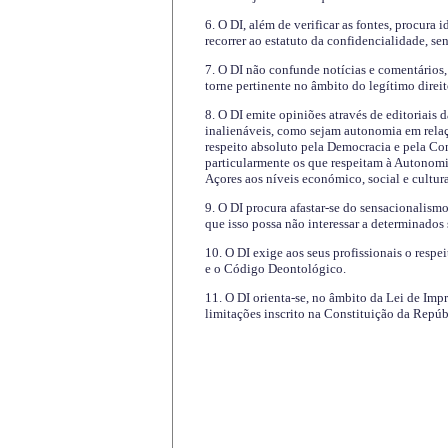
6. O DI, além de verificar as fontes, procura 
recorrer ao estatuto da confidencialidade, s
7. O DI não confunde notícias e comentários, 
torne pertinente no âmbito do legítimo direit
8. O DI emite opiniões através de editoriais 
inalienáveis, como sejam autonomia em relaç
respeito absoluto pela Democracia e pela Con
particularmente os que respeitam à Autonomi
Açores aos níveis económico, social e cultur
9. O DI procura afastar-se do sensacionalism
que isso possa não interessar a determinados
10. O DI exige aos seus profissionais o respe
e o Código Deontológico.
11. O DI orienta-se, no âmbito da Lei de Impr
limitações inscrito na Constituição da Repúb