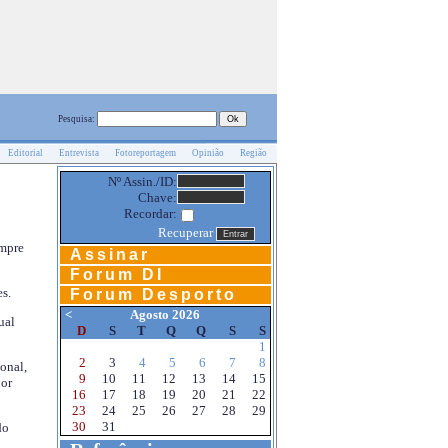
Pesquisa:
Editorial
Entrevista
Fotoreportagem
Opinião
Região
Nº Assin./ID:
Chave:
Recordar:
Recuperar
empre
Assinar
Forum DI
s.
Forum Desporto
<
Agosto 2026
ual
D
S
T
Q
Q
S
S
1
2
3
4
5
6
7
8
onal,
9
10
11
12
13
14
15
por
16
17
18
19
20
21
22
23
24
25
26
27
28
29
30
31
do