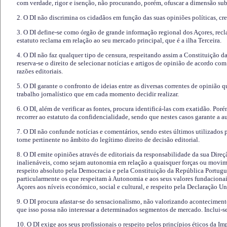
com verdade, rigor e isenção, não procurando, porém, ofuscar a dimensão subj
2. O DI não discrimina os cidadãos em função das suas opiniões políticas, cre
3. O DI define-se como órgão de grande informação regional dos Açores, recl
estatuto reclama em relação ao seu mercado principal, que é a ilha Terceira.
4. O DI não faz qualquer tipo de censura, respeitando assim a Constituição 
reserva-se o direito de selecionar notícias e artigos de opinião de acordo co
razões editoriais.
5. O DI garante o confronto de ideias entre as diversas correntes de opinião 
trabalho jornalístico que em cada momento decidir realizar.
6. O DI, além de verificar as fontes, procura identificá-las com exatidão. Poré
recorrer ao estatuto da confidencialidade, sendo que nestes casos garante a 
7. O DI não confunde notícias e comentários, sendo estes últimos utilizados 
torne pertinente no âmbito do legítimo direito de decisão editorial.
8. O DI emite opiniões através de editoriais da responsabilidade da sua Direç
inalienáveis, como sejam autonomia em relação a quaisquer forças ou movime
respeito absoluto pela Democracia e pela Constituição da República Portugue
particularmente os que respeitam à Autonomia e aos seus valores fundacion
Açores aos níveis económico, social e cultural, e respeito pela Declaração U
9. O DI procura afastar-se do sensacionalismo, não valorizando aconteciment
que isso possa não interessar a determinados segmentos de mercado. Inclui-se
10. O DI exige aos seus profissionais o respeito pelos princípios éticos da I