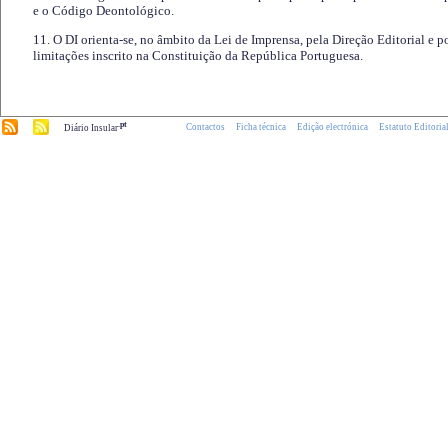
e o Código Deontológico.
11. O DI orienta-se, no âmbito da Lei de Imprensa, pela Direção Editorial e p
limitações inscrito na Constituição da República Portuguesa.
.pt
Contactos
Ficha técnica
Edição electrónica
Estatuto Editoria
Diário Insular