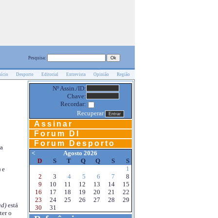
Pesquisa:
nício
Desporto
Editorial
Entrevista
Opinião
Região
Nº Assin./ID:
Chave:
Recordar:
Recuperar
Assinar
Forum DI
Forum Desporto
na
<
Agosto 2026
D
S
T
Q
Q
S
S
1
 e
2
3
4
5
6
7
8
9
10
11
12
13
14
15
16
17
18
19
20
21
22
23
24
25
26
27
28
29
d)
está
30
31
ter o