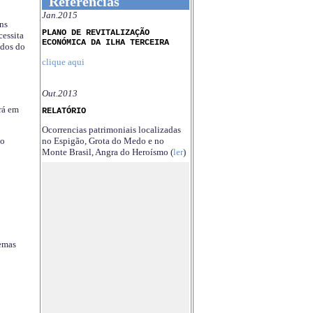
Referências
Jan.2015
ns
PLANO DE REVITALIZAÇÃO
essita
ECONÓMICA DA ILHA TERCEIRA
ndos do
clique aqui
Out.2013
rá em
RELATÓRIO
Ocorrencias patrimoniais localizadas
no Espigão, Grota do Medo e no
no
Monte Brasil, Angra do Heroísmo (
ler
)
temas