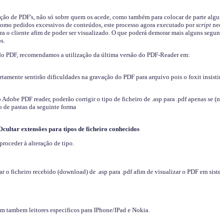
ição de PDF's, não só sobre quem os acede, como também para colocar de parte algu
s como pedidos excessivos de conteúdos, este processo agora executado por
script
nec
ra o cliente afim de poder ser visualizado. O que poderá demorar mais alguns segu
s.
do PDF, recomendamos a utilização da última versão do PDF-Reader em:
ertamente sentirão dificuldades na gravação do PDF para arquivo pois o foxit insisti
dobe PDF reader, poderão corrigir o tipo de ficheiro de .asp para .pdf apenas se (
 de pastas da seguinte forma
Ocultar extensões para tipos de ficheiro conhecidos
proceder à alteração de tipo.
 o ficheiro recebido (download) de .asp para .pdf afim de visualizar o PDF em sis
em tambem leitores especificos para IPhone/IPad e Nokia.