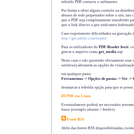
referido PDF contacte o webmaster.
Por forma a obter algum controlo na distribu
abusos de rede perpetrados sobre o site, tai
que o PDF seja completamente transferido pa
que o link directo a que estávamos habituado
Caso experimente díficuldades na gravação 
http://get.adobe.com/reader/
Para os utilizadores do
PDF-Reader foxit
: c
gravar o arquivo como
get_media
.asp
Neste caso e não querendo obviamente usar o A
windows) alterarem as opções de visualização
em qualquer pasta
:
Ferramentas -> Opções de pastas -> Ver -> 
desmarcar a referida opção para que se possa 
DI PDF em Linux
Eventualmente poderá ser necessário renomear
linux (exemplo ubuntu + firefox)
Fonte RSS
Além das fontes RSS disponibilizadas, exist