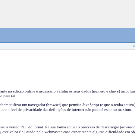
I
nante na edição online é necessário validar os seus dados (numero e chave) na colu
o para tal.
em utilizar um navegador (browser) que permita JavaScript (e que o tenha activo)
ue o nível de privacidade das definições de internet não poderá estar no maximo.
esso à versão PDF do jornal. Na sua forma actual o processo de descarregar
(downloa
s
, este valor é ajustado pelo webmaster, caso experimente alguma dificuldade em ob