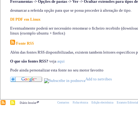
Ferramentas -> Opções de pastas -> Ver -> Ocultar extensões para tipos de
desmarcar a referida opção para que se possa proceder à alteração de tipo.
DI PDF em Linux
Eventualmente poderá ser necessário renomear o ficheiro recebido (download)
linux (exemplo ubuntu + firefox)
Fonte RSS
Além das fontes RSS disponibilizadas, existem tambem leitores especificos 
O que são fontes RSS?
veja
aqui
Pode ainda personalizar esta fonte no seu motor favorito
.pt
Contactos
Ficha técnica
Edição electrónica
Estatuto Editoria
Diário Insular