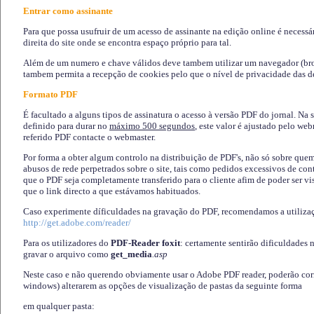
Entrar como assinante
Para que possa usufruir de um acesso de assinante na edição online é necessá
direita do site onde se encontra espaço próprio para tal.
Além de um numero e chave válidos deve tambem utilizar um navegador (brows
tambem permita a recepção de cookies pelo que o nível de privacidade das d
Formato PDF
É facultado a alguns tipos de assinatura o acesso à versão PDF do jornal. Na 
definido para durar no
máximo 500 segundos
, este valor é ajustado pelo we
referido PDF contacte o webmaster.
Por forma a obter algum controlo na distribuição de PDF's, não só sobre que
abusos de rede perpetrados sobre o site, tais como pedidos excessivos de co
que o PDF seja completamente transferido para o cliente afim de poder ser 
que o link directo a que estávamos habituados.
Caso experimente díficuldades na gravação do PDF, recomendamos a utiliza
http://get.adobe.com/reader/
Para os utilizadores do
PDF-Reader foxit
: certamente sentirão dificuldades 
gravar o arquivo como
get_media
.asp
Neste caso e não querendo obviamente usar o Adobe PDF reader, poderão corrig
windows) alterarem as opções de visualização de pastas da seguinte forma
em qualquer pasta
: