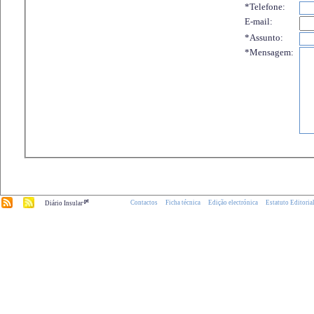
*Telefone:
E-mail:
*Assunto:
*Mensagem:
.pt
Contactos
Ficha técnica
Edição electrónica
Estatuto Editoria
Diário Insular