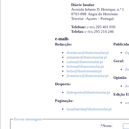
Diário Insular
Avenida Infante D. Henrique, n.º 1
9701-098 Angra do Heroísmo
Terceira - Açores – Portugal.
Telefone:
295 401 050
(+351)
Telefax:
295 214 246
(+351)
e-mails
Redacção:
Publicida
diredacao@diarioinsular.pt
di
armando@diarioinsular.pt
Geral:
carina@diarioinsular.pt
helena@diarioinsular.pt
di
helio@diarioinsular.pt
jlourenco@diarioinsular.pt
Opinião
Desporto:
di
didesporto@diarioinsular.pt
Edição El
Paginação:
we
luisalmeida@diarioinsular.pt
Enviar mensagem
*Nome: