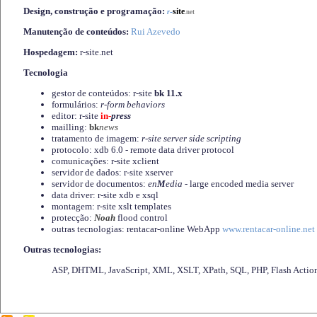
Design, construção e programação:
-
site
r
.net
Manutenção de conteúdos:
Rui Azevedo
Hospedagem:
r-site.net
Tecnologia
gestor de conteúdos: r-site
bk 11.x
formulários:
r-form behaviors
editor: r-site
in-
press
mailling:
bk
news
tratamento de imagem:
r-site server side scripting
protocolo: xdb 6.0 - remote data driver protocol
comunicações: r-site xclient
servidor de dados: r-site xserver
servidor de documentos:
en
M
edia
- large encoded media server
data driver: r-site xdb e xsql
montagem: r-site xslt templates
protecção:
Noah
flood control
outras tecnologias: rentacar-online WebApp
www.rentacar-online.net
Outras tecnologias:
ASP, DHTML, JavaScript, XML, XSLT, XPath, SQL, PHP, Flash Actio