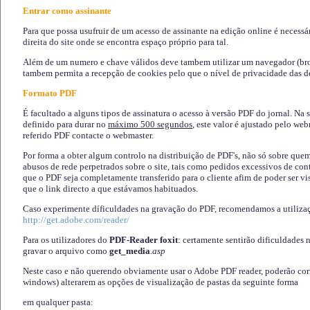
Entrar como assinante
Para que possa usufruir de um acesso de assinante na edição online é necessá
direita do site onde se encontra espaço próprio para tal.
Além de um numero e chave válidos deve tambem utilizar um navegador (brows
tambem permita a recepção de cookies pelo que o nível de privacidade das d
Formato PDF
É facultado a alguns tipos de assinatura o acesso à versão PDF do jornal. Na 
definido para durar no
máximo 500 segundos
, este valor é ajustado pelo we
referido PDF contacte o webmaster.
Por forma a obter algum controlo na distribuição de PDF's, não só sobre que
abusos de rede perpetrados sobre o site, tais como pedidos excessivos de co
que o PDF seja completamente transferido para o cliente afim de poder ser 
que o link directo a que estávamos habituados.
Caso experimente díficuldades na gravação do PDF, recomendamos a utiliza
http://get.adobe.com/reader/
Para os utilizadores do
PDF-Reader foxit
: certamente sentirão dificuldades 
gravar o arquivo como
get_media
.asp
Neste caso e não querendo obviamente usar o Adobe PDF reader, poderão corrig
windows) alterarem as opções de visualização de pastas da seguinte forma
em qualquer pasta
: