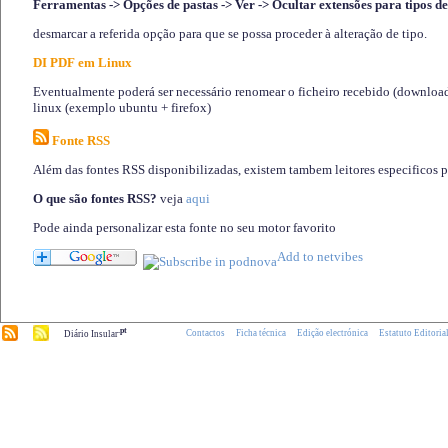
Ferramentas -> Opções de pastas -> Ver -> Ocultar extensões para tipos de
desmarcar a referida opção para que se possa proceder à alteração de tipo.
DI PDF em Linux
Eventualmente poderá ser necessário renomear o ficheiro recebido (download)
linux (exemplo ubuntu + firefox)
Fonte RSS
Além das fontes RSS disponibilizadas, existem tambem leitores especificos 
O que são fontes RSS?
veja
aqui
Pode ainda personalizar esta fonte no seu motor favorito
.pt
Contactos
Ficha técnica
Edição electrónica
Estatuto Editoria
Diário Insular