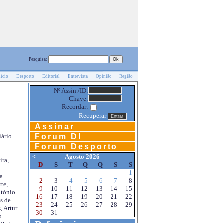
Pesquisa:
nício
Desporto
Editorial
Entrevista
Opinião
Região
Nº Assin./ID:
Chave:
Recordar:
Recuperar
Assinar
Forum DI
iário
Forum Desporto
0
<
Agosto 2026
ira,
D
S
T
Q
Q
S
S
a
1
a
2
3
4
5
6
7
8
te,
9
10
11
12
13
14
15
ntónio
16
17
18
19
20
21
22
s de
23
24
25
26
27
28
29
, Artur
30
31
o