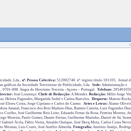
I
cidade, Lda.,
nº. Pessoa Colectiva:
512002746 nº. registo título 101105, Jornal d
as gráficas da Sociedade Terceirense de Publicidade, Lda.
Sede:
Administração e
 1, 9701-098 Angra do Heroísmo Terceira - Açores – Portugal.
Telefone:
29540105
irector:
José Lourenço.
Chefe de Redacção:
A.Mendes.
Redacção:
Hélio Jorge Vie
as, Helena Fagundes, Margarida Sodré e Carina Barcelos.
Desporto:
Mateus Roch
José Eliseu Costa, Jorge Cipriano e Carlos do Carmo.
Artes e Letras:
Álamo Oliveir
ota Amaral, Francisco dos Reis Maduro-Dias, Ramiro Carrola, Luiz Fagundes Duar
o Coelho, José Guilherme Reis Leite, Eduardo Ferraz da Rosa, Ferreira Moreno, A
orge Moreira, Paulo Gomes, Duarte Freitas, Guilherme Marinho, Daniel de Sá, Soare
 Gabriel Ávila, Fábio Vieira, Arnaldo Ourique, José Decq Mota, Carlos Costa Neves
rto Messias, Luis Couto, José Aurélio Almeida.
Fotografia:
António Araújo, Rodrig