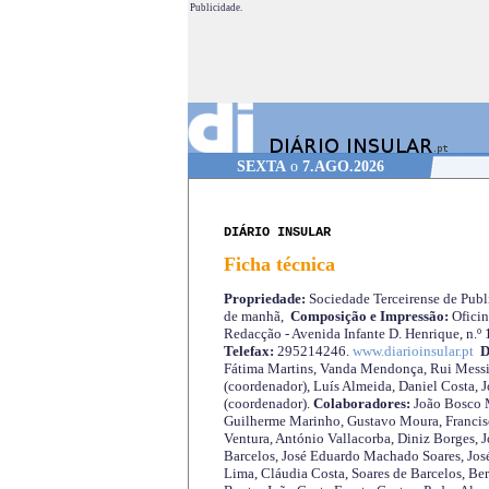
Publicidade.
SEXTA
o
7.AGO.2026
DIÁRIO INSULAR
Ficha técnica
Propriedade:
Sociedade Terceirense de Publi
de manhã,
Composição e Impressão:
Oficin
Redacção - Avenida Infante D. Henrique, n.º
Telefax:
295214246.
www.diarioinsular.pt
D
Fátima Martins, Vanda Mendonça, Rui Messi
(coordenador), Luís Almeida, Daniel Costa, 
(coordenador).
Colaboradores:
João Bosco M
Guilherme Marinho, Gustavo Moura, Francisc
Ventura, António Vallacorba, Diniz Borges, J
Barcelos, José Eduardo Machado Soares, José
Lima, Cláudia Costa, Soares de Barcelos, Be