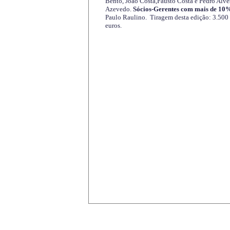
Bento, João Costa,Fausto Costa e Pedro Alve
Azevedo.
Sócios-Gerentes com mais de 10%
Paulo Raulino. Tiragem desta edição: 3.500
euros.