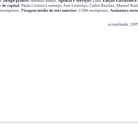
s.
Design gráfico:
António Araújo.
Agência e Serviços:
Lusa.
Edição Electrónica:
 de capital:
Paula Cristina Lourenço, José Lourenço, Carlos Raulino, Manuel Raul
 exemplares;
Tiragem média do mês anterior:
3.500 exemplares;
Assinatura mens
actualizada: 200