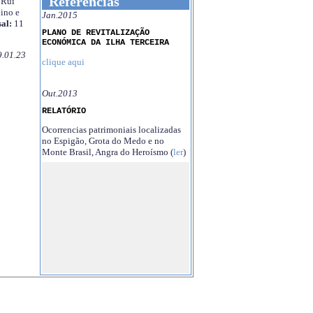
Referências
Rui
ino e
Jan.2015
al:
11
PLANO DE REVITALIZAÇÃO
ECONÓMICA DA ILHA TERCEIRA
9.01.23
clique aqui
Out.2013
RELATÓRIO
Ocorrencias patrimoniais localizadas
no Espigão, Grota do Medo e no
Monte Brasil, Angra do Heroísmo (
ler
)