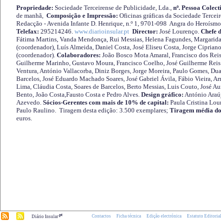
Propriedade:
Sociedade Terceirense de Publicidade, Lda.,
nº. Pessoa Colect
de manhã,
Composição e Impressão:
Oficinas gráficas da Sociedade Tercei
Redacção - Avenida Infante D. Henrique, n.º 1, 9701-098 Angra do Heroísmo 
Telefax:
295214246.
www.diarioinsular.pt
Director:
José Lourenço.
Chefe 
Fátima Martins, Vanda Mendonça, Rui Messias, Helena Fagundes, Margarida
(coordenador), Luís Almeida, Daniel Costa, José Eliseu Costa, Jorge Cipria
(coordenador).
Colaboradores:
João Bosco Mota Amaral, Francisco dos Reis
Guilherme Marinho, Gustavo Moura, Francisco Coelho, José Guilherme Reis 
Ventura, António Vallacorba, Diniz Borges, Jorge Moreira, Paulo Gomes, Duar
Barcelos, José Eduardo Machado Soares, José Gabriel Ávila, Fábio Vieira, A
Lima, Cláudia Costa, Soares de Barcelos, Berto Messias, Luis Couto, José A
Bento, João Costa,Fausto Costa e Pedro Alves.
Design gráfico:
António Araú
Azevedo.
Sócios-Gerentes com mais de 10% de capital:
Paula Cristina Lou
Paulo Raulino. Tiragem desta edição: 3.500 exemplares;
Tiragem média do
euros.
.pt
Contactos
Ficha técnica
Edição electrónica
Estatuto Editoria
Diário Insular